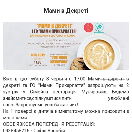
Мами в Декреті
Вже в цю суботу 8 червня о 17.00 Мами ̶в̶ ̶д̶и̶р̶е̶к̶т̶і̶ в
декреті та ГО "Мами Прикарпаття" запрошують на 2
зустріч у Сімейна ресторація Мулярових. Будемо
знайомитися,спілкуватися,пити улюблені
напої.Запрошуємо усіх бажаючих!
На 1 поверсі є дитяча кімната,тому можна приходити з
малюками.
ОБОВ’ЯЗКОВА ПОПЕРЕДНЯ РЕЄСТРАЦІЯ:
0938458216 - Софія Воробій