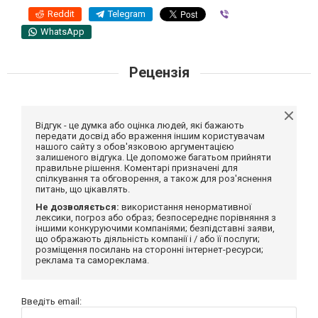
Reddit
Telegram
Viber
WhatsApp
Рецензія
Відгук - це думка або оцінка людей, які бажають
передати досвід або враження іншим користувачам
нашого сайту з обов'язковою аргументацією
залишеного відгука. Це допоможе багатьом прийняти
правильне рішення. Коментарі призначені для
спілкування та обговорення, а також для роз'яснення
питань, що цікавлять.
Не дозволяється:
використання ненормативної
лексики, погроз або образ; безпосереднє порівняння з
іншими конкуруючими компаніями; безпідставні заяви,
що ображають діяльність компанії і / або її послуги;
розміщення посилань на сторонні інтернет-ресурси;
реклама та самореклама.
Введіть email: