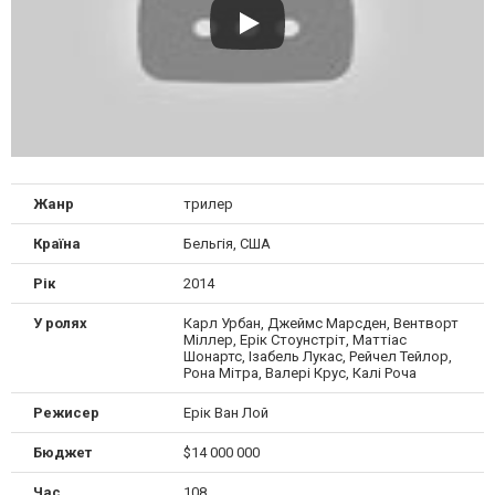
Жанр
трилер
Країна
Бельгія, США
Рік
2014
У ролях
Карл Урбан, Джеймс Марсден, Вентворт
Міллер, Ерік Стоунстріт, Маттіас
Шонартс, Ізабель Лукас, Рейчел Тейлор,
Рона Мітра, Валері Крус, Калі Роча
Режисер
Ерік Ван Лой
Бюджет
$14 000 000
Час
108