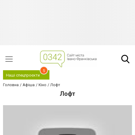
5
Наші спецпроєкти
Головна
Афіша
Кіно
Лофт
Лофт