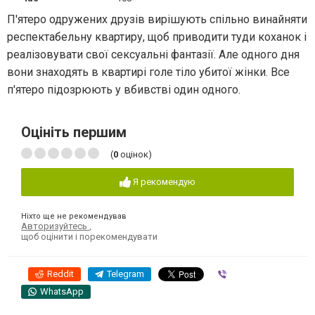
П'ятеро одружених друзів вирішують спільно винайняти
респектабельну квартиру, щоб приводити туди коханок і
реалізовувати свої сексуальні фантазії. Але одного дня
вони знаходять в квартирі голе тіло убитої жінки. Все
п'ятеро підозрюють у вбивстві один одного.
Оцініть першим
(
0
оцінок)
Я рекомендую
Ніхто ще не рекомендував
Авторизуйтесь
,
щоб оцінити і порекомендувати
Reddit
Telegram
Viber
WhatsApp