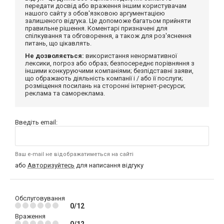
передати досвід або враження іншим користувачам
нашого сайту з обов'язковою аргументацією
залишеного відгука. Це допоможе багатьом прийняти
правильне рішення. Коментарі призначені для
спілкування та обговорення, а також для роз'яснення
питань, що цікавлять.
Не дозволяється:
використання ненормативної
лексики, погроз або образ; безпосереднє порівняння з
іншими конкуруючими компаніями; безпідставні заяви,
що ображають діяльність компанії і / або її послуги;
розміщення посилань на сторонні інтернет-ресурси;
реклама та самореклама.
Введіть email:
Ваш e-mail не відображатиметься на сайті
або
Авторизуйтесь
для написання відгуку
Обслуговування
0/12
Враження