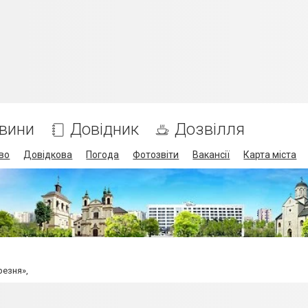
вини
Довідник
Дозвілля
во
Довідкова
Погода
Фотозвіти
Вакансії
Карта міста
резня»,