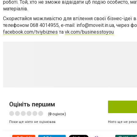
роботі. Той, хто не зможе відвідати цб подію особисто, м
матеріалів.
Скористайся можливістю для втілення своєї бізнес-ідеї 
телефоном 068 4014955, e-mail:
info@moveit.in.ua
, через ф
facebook.com/tviybiznes
та
vk.com/businesstoyou
Оцініть першим
(
0
оцінок)
Ніхто ще не рек
Поки ще ніхто не оцінював