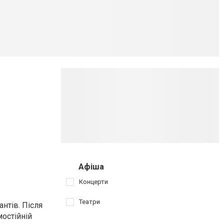
Афіша
Концерти
Театри
нтів. Після
мостійній