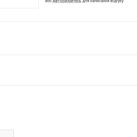
або
Авторизуйтесь
для написання відгуку