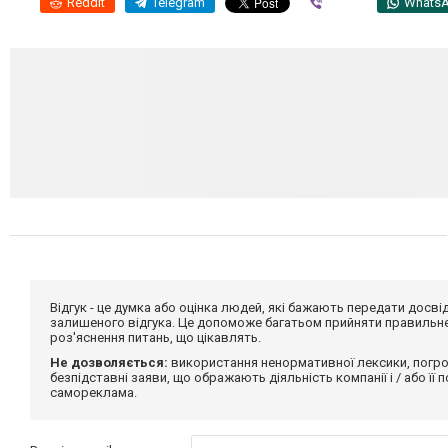
Reddit
Telegram
Viber
Whats
Відгук - це думка або оцінка людей, які бажають передати дос
залишеного відгука. Це допоможе багатьом прийняти правильне 
роз'яснення питань, що цікавлять.
Не дозволяється:
використання ненормативної лексики, погро
безпідставні заяви, що ображають діяльність компанії і / або її
самореклама.