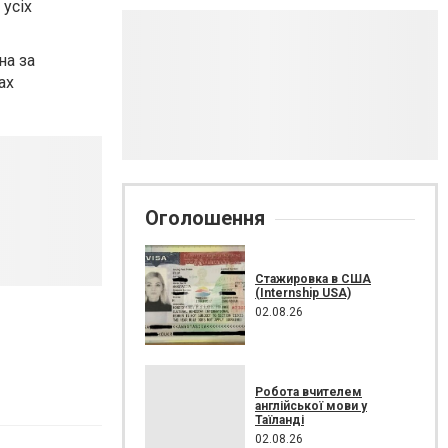
 усіх
на за
ах
Оголошення
Стажировка в США
(Internship USA)
02.08.26
Робота вчителем
англійської мови у
Таїланді
02.08.26