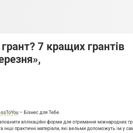
 грант? 7 кращих грантів
ерезня»,
essToYou
– Бізнес для Тебе.
аповнити аплікаційні форми для отримання міжнародних гра
а інші практичні матеріали, які вельми допоможуть їм у са