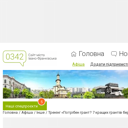
Головна
Но
Афіша
Додати підприємст
5
Наші спецпроєкти
Головна
Афіша
Інше
Тренінг «Потрібен грант? 7 кращих грантів бе