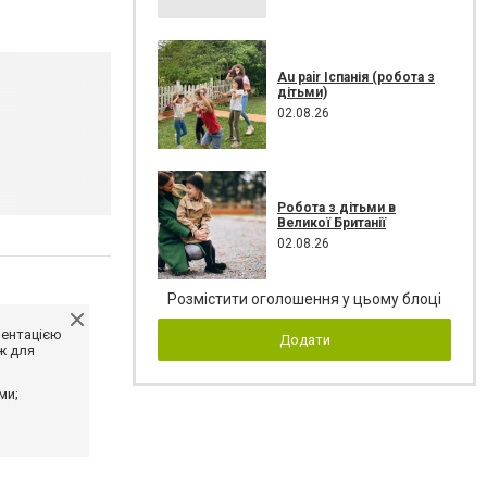
Au pair Іспанія (робота з
дітьми)
02.08.26
Робота з дітьми в
Великої Британії
02.08.26
Розмістити оголошення у цьому блоці
ментацією
Додати
ж для
ми;