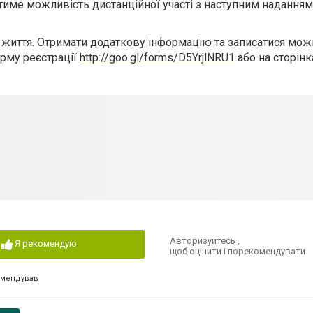
атиме можливість дистанційної участі з наступним наданням
в життя. Отримати додаткову інформацію та записатися мож
орму реєстрації
http://goo.gl/forms/D5YrjlNRU1
або на сторінк
Авторизуйтесь
,
Я рекомендую
щоб оцінити і порекомендувати
омендував