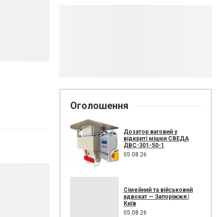
Оголошення
Дозатор ваговий у
відкриті мішки СВЕДА
ДВС-301-50-1
05.08.26
Сімейний та військовий
адвокат — Запоріжжя |
Київ
05.08.26