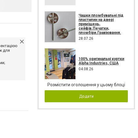
Чашки пломбувальні під
пластилин на двері
приміщень,
сейфів.Печатки,
пломбіри.Гравіювання.
28.07.26
ментацією
ж для
100% оригинальні куртки
ми;
Alpha Industries, США
04.08.26
Розмістити оголошення у цьому блоці
Додати