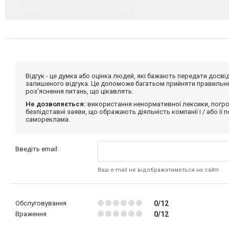
Відгук - це думка або оцінка людей, які бажають передати дос
залишеного відгука. Це допоможе багатьом прийняти правильне 
роз'яснення питань, що цікавлять.
Не дозволяється:
використання ненормативної лексики, погро
безпідставні заяви, що ображають діяльність компанії і / або її
самореклама.
Введіть email:
Ваш e-mail не відображатиметься на сайті
Обслуговування
0/12
Враження
0/12