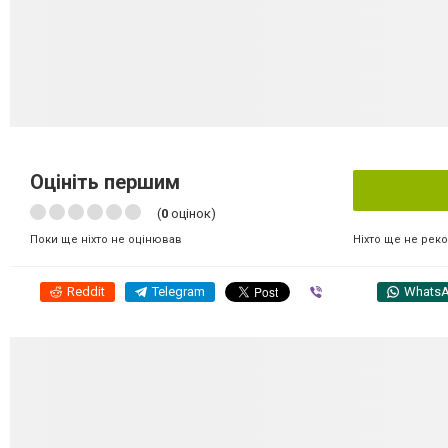
Оцініть першим
(
0
оцінок)
Ніхто ще не рек
Поки ще ніхто не оцінював
Reddit
Telegram
Viber
Whats