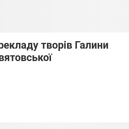
рекладу творів Галини
вятовської