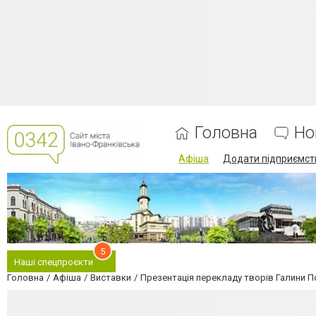
Головна
Но
Афіша
Додати підприємст
5
Наші спецпроєкти
Головна
Афіша
Виставки
Презентація перекладу творів Галини 