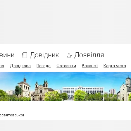
вини
Довідник
Дозвілля
во
Довідкова
Погода
Фотозвіти
Вакансії
Карта міста
Посвятовської