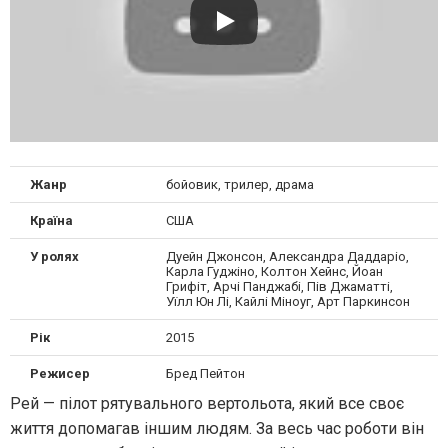
Жанр
бойовик, трилер, драма
Країна
США
У ролях
Дуейн Джонсон, Александра Даддаріо,
Карла Гуджіно, Колтон Хейнс, Йоан
Грифіт, Арчі Панджабі, Пів Джаматті,
Уїлл Юн Лі, Кайлі Міноуг, Арт Паркинсон
Рік
2015
Режисер
Бред Пейтон
Рей — пілот рятувального вертольота, який все своє
життя допомагав іншим людям. За весь час роботи він