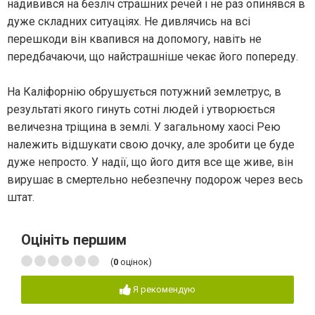
надивився на безліч страшних речей і не раз опинявся в
дуже складних ситуаціях. Не дивлячись на всі
перешкоди він квапився на допомогу, навіть не
передбачаючи, що найстрашніше чекає його попереду.
На Каліфорнію обрушується потужний землетрус, в
результаті якого гинуть сотні людей і утворюється
величезна тріщина в землі. У загальному хаосі Рею
належить відшукати свою дочку, але зробити це буде
дуже непросто. У надії, що його дитя все ще живе, він
вирушає в смертельно небезпечну подорож через весь
штат.
Оцініть першим
(
0
оцінок)
Я рекомендую