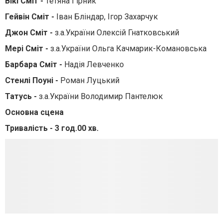
Вікі Сміт -
Тетяна Гірник
Гейвін Сміт -
Іван Бліндар, Ігор Захарчук
Джон Сміт -
з.а.України Олексій Гнатковський
Мері Сміт -
з.а.України Ольга Качмарик-Комановська
Барбара Сміт -
Надія Левченко
Стенлі Поуні -
Роман Луцький
Татусь -
з.а.України Володимир Пантелюк
Основна сцена
Тривалість - 3 год.00 хв.