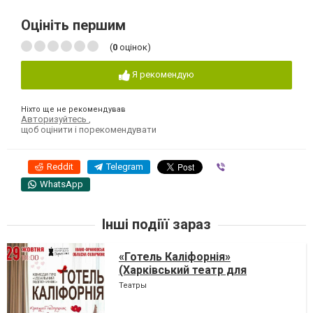
Оцініть першим
(
0
оцінок)
Я рекомендую
Ніхто ще не рекомендував
Авторизуйтесь
,
щоб оцінити і порекомендувати
Reddit
Telegram
Viber
WhatsApp
Інші подіїї зараз
«Готель Каліфорнія»
(Харківський театр для
дорослих)
Театры