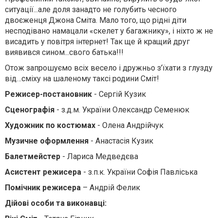
ситуації...але доля занадто не голубить чесного
двоєженця Джона Сміта. Мало того, що рідні діти
несподівано намацали «скелет у багажнику», і ніхто ж не
висадить у повітря інтернет! Так ще й кращий друг
виявився сином...свого батька!!!
Отож запрошуємо всіх весело і дружньо з’їхати з глузду
від…сміху на шаленому таксі родини Сміт!
Режисер-постановник
- Сергій Кузик
Сценографія
- з.д.м. України Олександр Семенюк
Художник по костюмах
- Олена Андрійчук
Музичне оформлення
- Анастасія Кузик
Балетмейстер
- Лариса Медведєва
Асистент режисера
- з.п.к. України Софія Павліська
Помічник режисера
– Андрій Фелик
Дійові особи та виконавці: