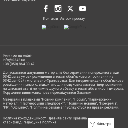
Контакти
Автори проєкту
Реклама на сайті:
info@0342.ua
+38 (050) 864 33 47
Допускається цитування матеріалів без отримання попередньої згоди
0342.ua за умови розміщення в тексті обов'язкового посилання на
0342.ua - Сайт міста Івано-Франківська. Для інтернет-видань обов'язкове
розміщення прямого, відкритого для пошукових систем гіперпосилання
на цитовані статті не нижче другого абзацу в тексті або в якості джерела.
Порушення виняткових прав переслідується Законом.
Матеріали з плашками "Новини компаній", "Промо", "Партнерський
матеріал", "Партнерський спецпроєкт", "Політичні новини", "Пресреліз",
"PR", "Офіційно", "Політична реклама" публікуються на правах реклами.
Політика конфіденційності
Правила сайту
Правила
класифайд
Редакційна політика
Фільтри