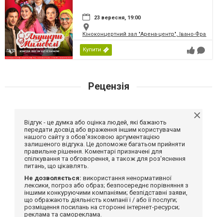
23 вересня, 19:00
Кіноконцертний зал "Арена-центр", Івано-Франкі
Купити
Рецензія
Відгук - це думка або оцінка людей, які бажають
передати досвід або враження іншим користувачам
нашого сайту з обов'язковою аргументацією
залишеного відгука. Це допоможе багатьом прийняти
правильне рішення. Коментарі призначені для
спілкування та обговорення, а також для роз'яснення
питань, що цікавлять.
Не дозволяється:
використання ненормативної
лексики, погроз або образ; безпосереднє порівняння з
іншими конкуруючими компаніями; безпідставні заяви,
що ображають діяльність компанії і / або її послуги;
розміщення посилань на сторонні інтернет-ресурси;
реклама та самореклама.