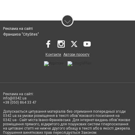
Реклама на сайті
Франшиза "CitySites"
Контакти
Автори проєкту
Реклама на сайті:
info@0342.ua
+38 (050) 864 33 47
Допускається цитування матеріалів без отримання попередньої згоди
0342.ua за умови розміщення в тексті обов'язкового посилання на
0342.ua - Сайт міста Івано-Франківська. Для інтернет-видань обов'язкове
розміщення прямого, відкритого для пошукових систем гіперпосилання
на цитовані статті не нижче другого абзацу в тексті або в якості джерела.
Порушення виняткових прав переслідується Законом.