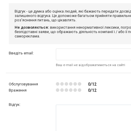
Відгук - це думка або оцінка людей, які бажають передати дос
залишеного відгука. Це допоможе багатьом прийняти правильне 
роз'яснення питань, що цікавлять.
Не дозволяється:
використання ненормативної лексики, погро
безпідставні заяви, що ображають діяльність компанії і / або її
самореклама.
Введіть email:
Ваш e-mail не відображатиметься на сайті
Обслуговування
0/12
Враження
0/12
Відгук: