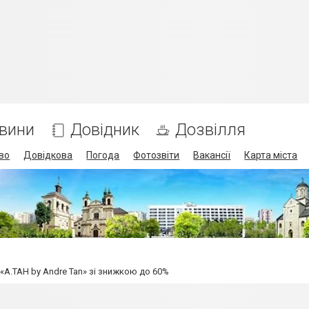
вини
Довідник
Дозвілля
во
Довідкова
Погода
Фотозвіти
Вакансії
Карта міста
 «А.ТАН by Andre Tan» зі знижкою до 60%