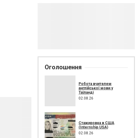
Оголошення
Робота вчителем
англійської мови у
Таїланді
02.08.26
Стажировка в США
(Internship USA)
02.08.26