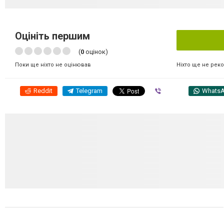
Оцініть першим
(
0
оцінок)
Ніхто ще не рек
Поки ще ніхто не оцінював
Reddit
Telegram
Viber
Whats