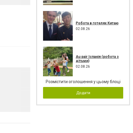
Робота в готелях Китаю
02.08.26
Au pair Іспанія (робота з
дітьми)
02.08.26
Розмістити оголошення у цьому блоці
Додати