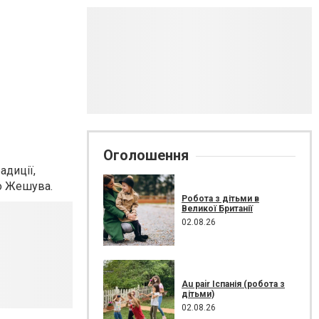
Оголошення
адиції,
до Жешува.
Робота з дітьми в
Великої Британії
02.08.26
Au pair Іспанія (робота з
дітьми)
02.08.26