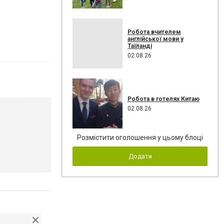
Робота вчителем
англійської мови у
Таїланді
02.08.26
Робота в готелях Китаю
02.08.26
Розмістити оголошення у цьому блоці
Додати