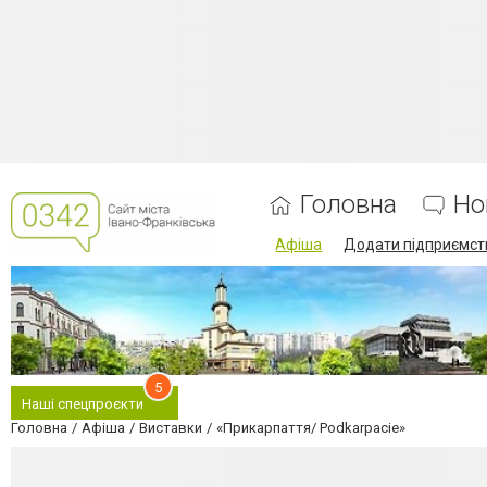
Головна
Но
Афіша
Додати підприємст
5
Наші спецпроєкти
Головна
Афіша
Виставки
«Прикарпаття/ Podkarpacie»