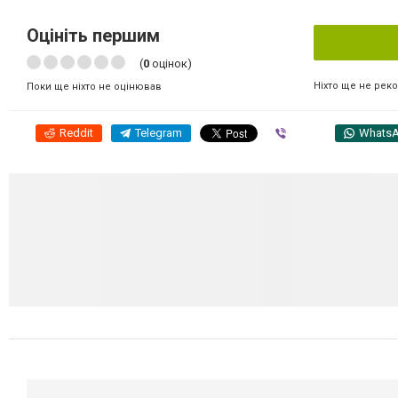
Оцініть першим
(
0
оцінок)
Ніхто ще не рек
Поки ще ніхто не оцінював
Reddit
Telegram
Viber
Whats