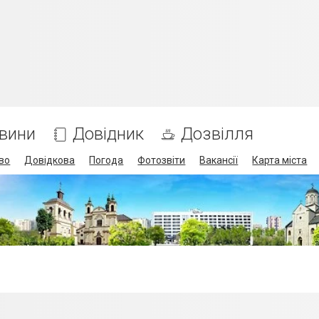
вини
Довідник
Дозвілля
во
Довідкова
Погода
Фотозвіти
Вакансії
Карта міста