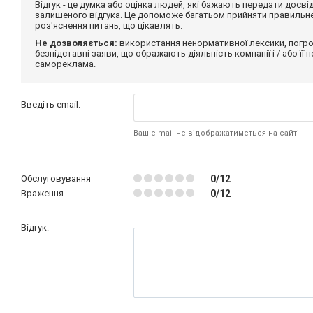
Відгук - це думка або оцінка людей, які бажають передати дос
залишеного відгука. Це допоможе багатьом прийняти правильне 
роз'яснення питань, що цікавлять.
Не дозволяється:
використання ненормативної лексики, погро
безпідставні заяви, що ображають діяльність компанії і / або її
самореклама.
Введіть email:
Ваш e-mail не відображатиметься на сайті
Обслуговування
0/12
Враження
0/12
Відгук: