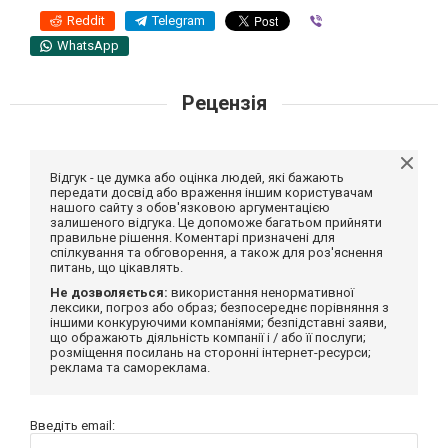
Reddit
Telegram
Viber
WhatsApp
Рецензія
Відгук - це думка або оцінка людей, які бажають
передати досвід або враження іншим користувачам
нашого сайту з обов'язковою аргументацією
залишеного відгука. Це допоможе багатьом прийняти
правильне рішення. Коментарі призначені для
спілкування та обговорення, а також для роз'яснення
питань, що цікавлять.
Не дозволяється:
використання ненормативної
лексики, погроз або образ; безпосереднє порівняння з
іншими конкуруючими компаніями; безпідставні заяви,
що ображають діяльність компанії і / або її послуги;
розміщення посилань на сторонні інтернет-ресурси;
реклама та самореклама.
Введіть email: