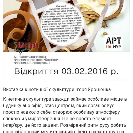
Виставка кінетичної скульптури Ігоря Ярошенка
Кінетична скульптура завжди займає особливе місце в
будинку або офісі, стає центром, який організовує
простір навколо себе, створює особливу атмосферу
спокою й умиротворення. Це не просто елемент
інтер'єру, це його акцент. Розмірений ритм руху робить
розслаблюючий медитативний ефект і налаштовує на