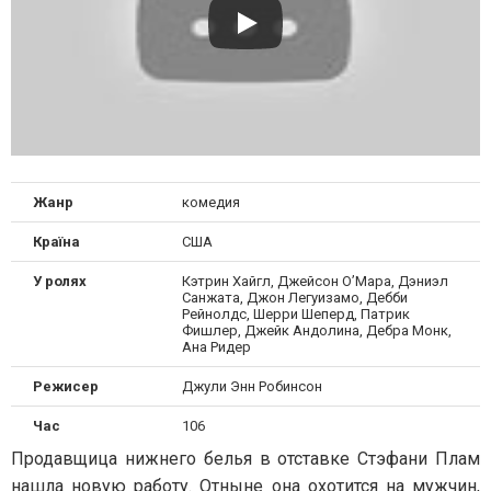
Жанр
комедия
Країна
США
У ролях
Кэтрин Хайгл, Джейсон О’Мара, Дэниэл
Санжата, Джон Легуизамо, Дебби
Рейнолдс, Шерри Шеперд, Патрик
Фишлер, Джейк Андолина, Дебра Монк,
Ана Ридер
Режисер
Джули Энн Робинсон
Час
106
Продавщица нижнего белья в отставке Стэфани Плам
нашла новую работу. Отныне она охотится на мужчин,