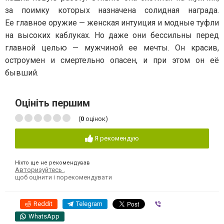
за поимку которых назначена солидная награда.
Ее главное оружие — женская интуиция и модные туфли
на высоких каблуках. Но даже они бессильны перед
главной целью — мужчиной ее мечты. Он красив,
остроумен и смертельно опасен, и при этом он её
бывший.
Оцініть першим
(
0
оцінок)
Я рекомендую
Ніхто ще не рекомендував
Авторизуйтесь
,
щоб оцінити і порекомендувати
Reddit
Telegram
Viber
WhatsApp