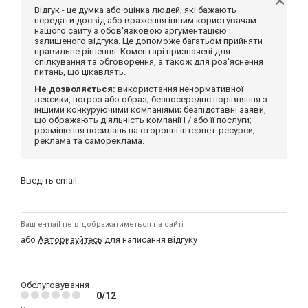
Відгук - це думка або оцінка людей, які бажають
передати досвід або враження іншим користувачам
нашого сайту з обов'язковою аргументацією
залишеного відгука. Це допоможе багатьом прийняти
правильне рішення. Коментарі призначені для
спілкування та обговорення, а також для роз'яснення
питань, що цікавлять.
Не дозволяється:
використання ненормативної
лексики, погроз або образ; безпосереднє порівняння з
іншими конкуруючими компаніями; безпідставні заяви,
що ображають діяльність компанії і / або її послуги;
розміщення посилань на сторонні інтернет-ресурси;
реклама та самореклама.
Введіть email:
Ваш e-mail не відображатиметься на сайті
або
Авторизуйтесь
для написання відгуку
Обслуговування
0/12