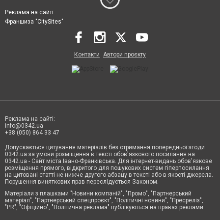
Реклама на сайті
Франшиза "CitySites"
Контакти
Автори проєкту
Реклама на сайті:
info@0342.ua
+38 (050) 864 33 47
Допускається цитування матеріалів без отримання попередньої згоди
0342.ua за умови розміщення в тексті обов'язкового посилання на
0342.ua - Сайт міста Івано-Франківська. Для інтернет-видань обов'язкове
розміщення прямого, відкритого для пошукових систем гіперпосилання
на цитовані статті не нижче другого абзацу в тексті або в якості джерела.
Порушення виняткових прав переслідується Законом.
Матеріали з плашками "Новини компаній", "Промо", "Партнерський
матеріал", "Партнерський спецпроєкт", "Політичні новини", "Пресреліз",
"PR", "Офіційно", "Політична реклама" публікуються на правах реклами.