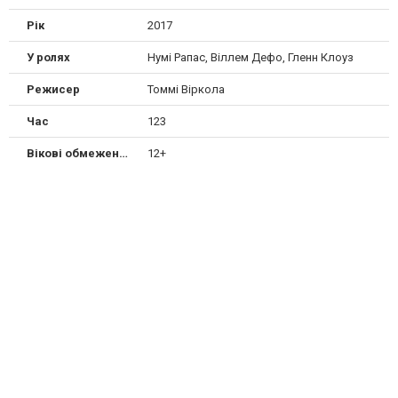
Рік
2017
У ролях
Нумі Рапас, Віллем Дефо, Гленн Клоуз
Режисер
Томмі Віркола
Час
123
Вікові обмеження
12+