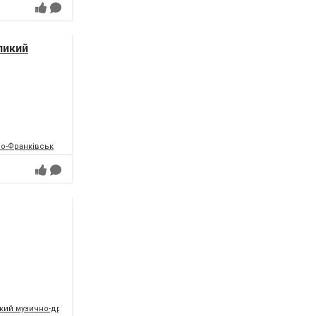
ликий
но-Франківськ
кий музично-драматичний театр ім. І.Франка