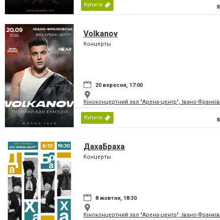
Купити
Volkanov
Концерты
20 вересня, 17:00
Кіноконцертний зал "Арена-центр", Івано-Франкі
Купити
ДахаБраха
Концерты
8 жовтня, 18:30
Кіноконцертний зал "Арена-центр", Івано-Франкі