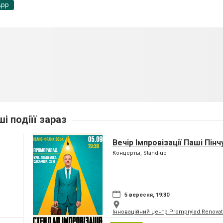
App
ші подіїї зараз
Вечір Імпровізації Паші Пінч
Концерты, Stand-up
5 вересня, 19:30
Інноваційний центр Promprylad.Renova