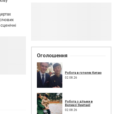
нову
цертах
 січових
 сценічні
Оголошення
Робота в готелях Китаю
02.08.26
Робота з дітьми в
Великої Британії
02.08.26