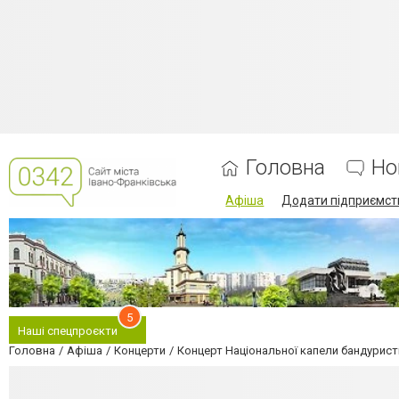
Головна
Но
Афіша
Додати підприємст
5
Наші спецпроєкти
Головна
Афіша
Концерти
Концерт Національної капели бандурист