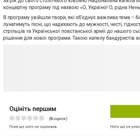
За рік до свого столітнього ювілею Національна капела б
концертну програму під назвою «О, Україно! О, рідна Нень
В програму увійшли твори, які об’єднує важлива тема – 
лунатимуть пісні, що надихають до мужності, честі, гіднос
стрільців та Української повстанської армії до нашого сь
рішення для нової програми. Такою капелу бандуристів в
Оцініть першим
(
0
оцінок)
Ніхто ще не рек
Поки ще ніхто не оцінював