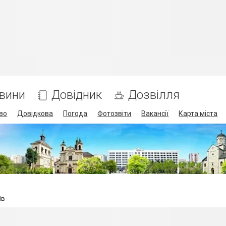
вини
Довідник
Дозвілля
во
Довідкова
Погода
Фотозвіти
Вакансії
Карта міста
ів