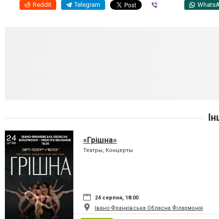
Reddit
Telegram
Viber
Whats
Ін
«Грішна»
Театры, Концерты
24 серпня, 18:00
Івано-Франківська Обласна Філармонія