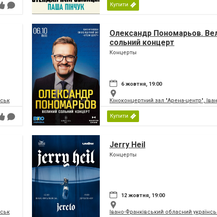
Купити
Олександр Пономарьов. Ве
сольний концерт
Концерты
6 жовтня, 19:00
вськ
Кіноконцертний зал "Арена-центр", Іва
Купити
Jerry Heil
Концерты
12 жовтня, 19:00
вськ
Івано-Франківський обласний українсь