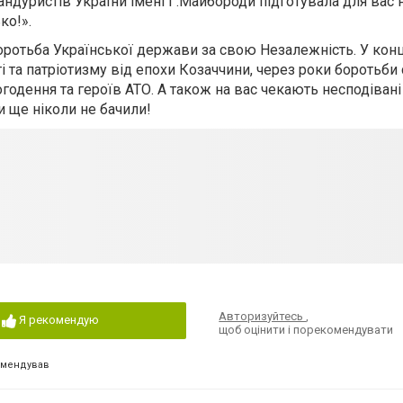
андуристів України імені Г.Майбороди підготувала для вас 
ко!».
боротьба Української держави за свою Незалежність. У кон
ті та патріотизму від епохи Козаччини, через роки боротьби
огодення та героїв АТО. А також на вас чекають несподівані
и ще ніколи не бачили!
Авторизуйтесь
,
Я рекомендую
щоб оцінити і порекомендувати
омендував