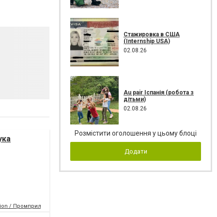
Стажировка в США
(Internship USA)
02.08.26
Au pair Іспанія (робота з
дітьми)
02.08.26
Розмістити оголошення у цьому блоці
ука
Додати
tion / Промприлад.Реновація