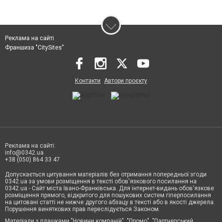
Реклама на сайті
Франшиза "CitySites"
Контакти
Автори проєкту
Реклама на сайті:
info@0342.ua
+38 (050) 864 33 47
Допускається цитування матеріалів без отримання попередньої згоди
0342.ua за умови розміщення в тексті обов'язкового посилання на
0342.ua - Сайт міста Івано-Франківська. Для інтернет-видань обов'язкове
розміщення прямого, відкритого для пошукових систем гіперпосилання
на цитовані статті не нижче другого абзацу в тексті або в якості джерела.
Порушення виняткових прав переслідується Законом.
Матеріали з плашками "Новини компаній", "Промо", "Партнерський