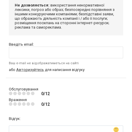
Не дозволяється:
використання ненормативної
лексики, погроз або образ; безпосереднє порівняння з
іншими конкуруючими компаніями; безпідставні заяви,
що ображають діяльність компанії і / або її послуги;
розміщення посилань на сторонні інтернет-ресурси;
реклама та самореклама.
Введіть email:
Ваш e-mail не відображатиметься на сайті
або
Авторизуйтесь
для написання відгуку
Обслуговування
0/12
Враження
0/12
Відгук: