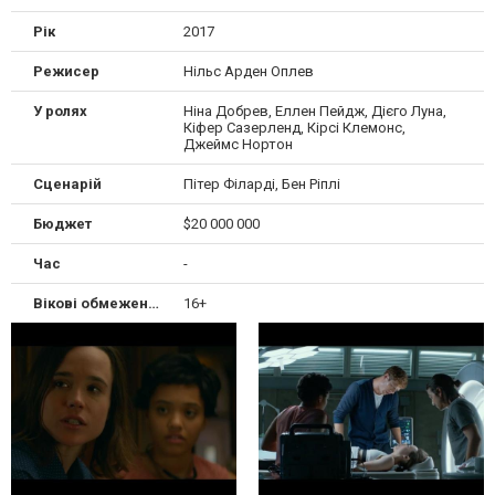
Рік
2017
Режисер
Нільс Арден Оплев
У ролях
Ніна Добрев, Еллен Пейдж, Дієго Луна,
Кіфер Сазерленд, Кірсі Клемонс,
Джеймс Нортон
Сценарій
Пітер Філарді, Бен Ріплі
Бюджет
$20 000 000
Час
-
Вікові обмеження
16+