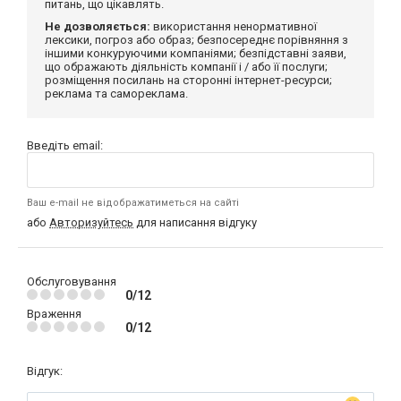
питань, що цікавлять.
Не дозволяється:
використання ненормативної
лексики, погроз або образ; безпосереднє порівняння з
іншими конкуруючими компаніями; безпідставні заяви,
що ображають діяльність компанії і / або її послуги;
розміщення посилань на сторонні інтернет-ресурси;
реклама та самореклама.
Введіть email:
Ваш e-mail не відображатиметься на сайті
або
Авторизуйтесь
для написання відгуку
Обслуговування
0/12
Враження
0/12
Відгук: