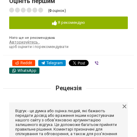
Оцініть першим
(
0
оцінок)
Я рекомендую
Ніхто ще не рекомендував
Авторизуйтесь
,
щоб оцінити і порекомендувати
Reddit
Telegram
Viber
WhatsApp
Рецензія
Відгук - це думка або оцінка людей, які бажають
передати досвід або враження іншим користувачам
нашого сайту з обов'язковою аргументацією
залишеного відгука. Це допоможе багатьом прийняти
правильне рішення. Коментарі призначені для
спілкування та обговорення, а також для роз'яснення