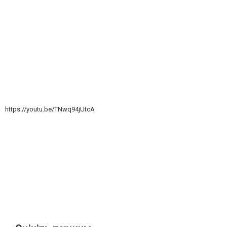
https://youtu.be/TNwq94jUtcA