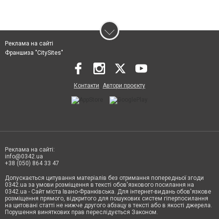
Реклама на сайті
Франшиза "CitySites"
Контакти
Автори проєкту
Реклама на сайті:
info@0342.ua
+38 (050) 864 33 47
Допускається цитування матеріалів без отримання попередньої згоди
0342.ua за умови розміщення в тексті обов'язкового посилання на
0342.ua - Сайт міста Івано-Франківська. Для інтернет-видань обов'язкове
розміщення прямого, відкритого для пошукових систем гіперпосилання
на цитовані статті не нижче другого абзацу в тексті або в якості джерела.
Порушення виняткових прав переслідується Законом.