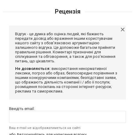
Рецензія
Відгук - це думка або оцінка людей, які бажають
передати досвід або враження іншим користувачам
нашого сайту з обов'язковою аргументацією
залишеного відгука. Це допоможе багатьом прийняти
правильне рішення. Коментарі призначені для
спілкування та обговорення, а також для роз'яснення
питань, що цікавлять.
Не дозволяється:
використання ненормативної
лексики, погроз або образ; безпосереднє порівняння з
іншими конкуруючими компаніями; безпідставні заяви,
що ображають діяльність компанії і / або її послуги;
розміщення посилань на сторонні інтернет-ресурси;
реклама та самореклама.
Введіть email:
Ваш e-mail не відображатиметься на сайті
або
Авторизуйтесь
для написання відгуку