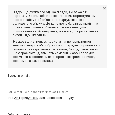
Відгук - це думка або оцінка людей, які бажають
передати досвід або враження іншим користувачам
нашого сайту з обов'язковою аргументацією
залишеного відгука. Це допоможе багатьом прийняти
правильне рішення. Коментарі призначені для
спілкування та обговорення, а також для роз'яснення
питань, що цікавлять.
Не дозволяється:
використання ненормативної
лексики, погроз або образ; безпосереднє порівняння з
іншими конкуруючими компаніями; безпідставні заяви,
що ображають діяльність компанії і / або її послуги;
розміщення посилань на сторонні інтернет-ресурси;
реклама та самореклама.
Введіть email:
Ваш e-mail не відображатиметься на сайті
або
Авторизуйтесь
для написання відгуку
Обслуговування