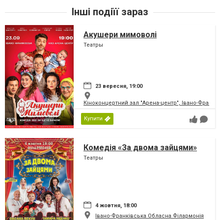
Інші подіїї зараз
Акушери мимоволі
Театры
23 вересня, 19:00
Кіноконцертний зал "Арена-центр", Івано-Франкі
Купити
Комедія «За двома зайцями»
Театры
4 жовтня, 18:00
Івано-Франківська Обласна Філармонія