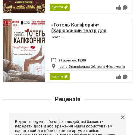
Купити
«Готель Каліфорнія»
(Харківський театр для
дорослих)
Театры
29 жовтня, 18:00
Івано-Франківська Обласна Філармонія
Купити
Рецензія
Відгук - це думка або оцінка людей, які бажають
передати досвід або враження іншим користувачам
нашого сайту з обов'язковою аргументацією