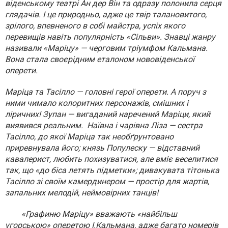
віденському театрі Ан дер Він та одразу полонила серця
глядачів. І це природньо, адже це твір талановитого,
зрілого, впевненого в собі майстра, успіх якого
перевищів навіть популярність «Сільви». Знавці жанру
називали «Маріцу» — черговим тріумфом Кальмана.
Вона стала своєрідним еталоном нововіденської
оперети.
Маріца та Тасілло — головні герої оперети. А поруч з
ними чимало колоритни
х персонажів, смішних і
ліричних! Зупан — вигаданий наречений Маріци, який
виявився реальним.
Наївна і чарівна Ліза — сестра
Тасілло, до якої Маріца так необґрунтовано
приревнувала його; князь Популеску — відставний
кавалерист, любить похизуватися, але вміє веселитися
так, що «до біса летять підметки»; дивакувата тітонька
Тасілло зі своїм камердинером — простір для жартів,
запальних мелодій, неймовірних танців!
«Графиню Маріцу» вважають «найбільш
угорською» оперетою І.Кальмана, адже багато номерів