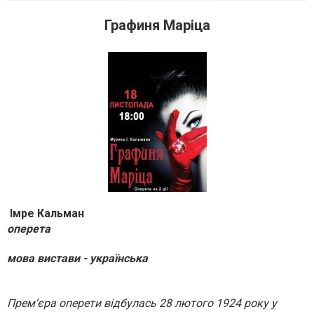
Графиня Маріца
Імре Кальман
оперета
мова вистави - українська
Прем’єра оперети відбулась 28 лютого 1924 року у