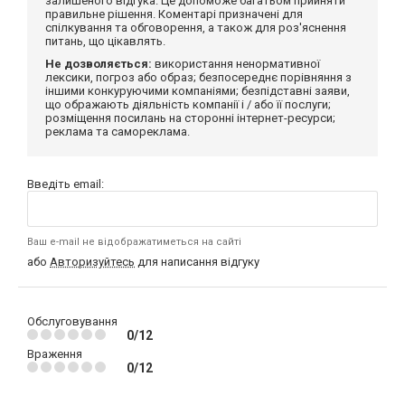
залишеного відгука. Це допоможе багатьом прийняти
правильне рішення. Коментарі призначені для
спілкування та обговорення, а також для роз'яснення
питань, що цікавлять.
Не дозволяється:
використання ненормативної
лексики, погроз або образ; безпосереднє порівняння з
іншими конкуруючими компаніями; безпідставні заяви,
що ображають діяльність компанії і / або її послуги;
розміщення посилань на сторонні інтернет-ресурси;
реклама та самореклама.
Введіть email:
Ваш e-mail не відображатиметься на сайті
або
Авторизуйтесь
для написання відгуку
Обслуговування
0/12
Враження
0/12