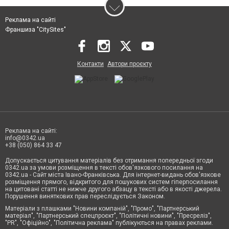
Реклама на сайті
Франшиза "CitySites"
Контакти
Автори проєкту
Реклама на сайті:
info@0342.ua
+38 (050) 864 33 47
Допускається цитування матеріалів без отримання попередньої згоди
0342.ua за умови розміщення в тексті обов'язкового посилання на
0342.ua - Сайт міста Івано-Франківська. Для інтернет-видань обов'язкове
розміщення прямого, відкритого для пошукових систем гіперпосилання
на цитовані статті не нижче другого абзацу в тексті або в якості джерела.
Порушення виняткових прав переслідується Законом.
Матеріали з плашками "Новини компаній", "Промо", "Партнерський
матеріал", "Партнерський спецпроєкт", "Політичні новини", "Пресреліз",
"PR", "Офіційно", "Політична реклама" публікуються на правах реклами.