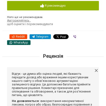
Я рекомендую
Ніхто ще не рекомендував
Авторизуйтесь
,
щоб оцінити і порекомендувати
Reddit
Telegram
Viber
WhatsApp
Рецензія
Відгук - це думка або оцінка людей, які бажають
передати досвід або враження іншим користувачам
нашого сайту з обов'язковою аргументацією
залишеного відгука. Це допоможе багатьом прийняти
правильне рішення. Коментарі призначені для
спілкування та обговорення, а також для роз'яснення
питань, що цікавлять.
Не дозволяється:
використання ненормативної
лексики, погроз або образ; безпосереднє порівняння з