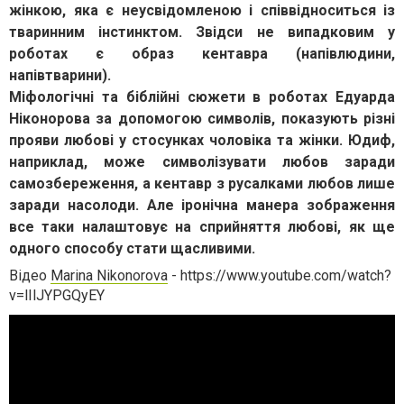
жінкою, яка є неусвідомленою і співвідноситься із
тваринним інстинктом. Звідси не випадковим у
роботах є образ кентавра (напівлюдини,
напівтварини).
Міфологічні та біблійні сюжети в роботах Едуарда
Ніконорова за допомогою символів, показують різні
прояви любові у стосунках чоловіка та жінки. Юдиф,
наприклад, може символізувати любов заради
самозбереження, а кентавр з русалками любов лише
заради насолоди. Але іронічна манера зображення
все таки налаштовує на сприйняття любові, як ще
одного способу стати щасливими.
Відео
Marina Nikonorova
- https://www.youtube.com/watch?
v=lIlJYPGQyEY