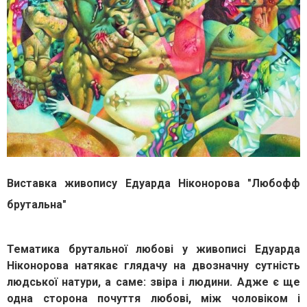
Виставка живопису Едуарда Ніконорова "Любофф
брутальна"
Тематика брутальної любові у живописі Едуарда
Ніконорова натякає глядачу на двозначну сутність
людської натури, а саме: звіра і людини. Адже є ще
одна сторона почуття любові, між чоловіком і