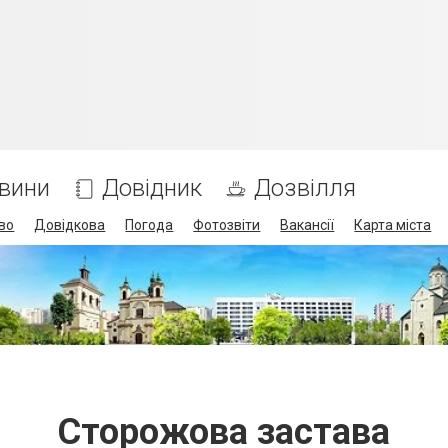
вини
Довідник
Дозвілля
во
Довідкова
Погода
Фотозвіти
Вакансії
Карта міста
Сторожова застава