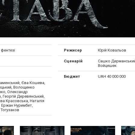
 фентезі
Режисер
Юрій Ковальов
Сценарій
Сашко Дерманський
Войцешек
Бюджет
UAH 40 000 000
Каменський, Єва Кошева,
уцький, Волощенко
ко, Олександр
, Георгій Деревянський,
ва Красовська, Наталія
, Ержан Нуримбет,
 Тогузаков