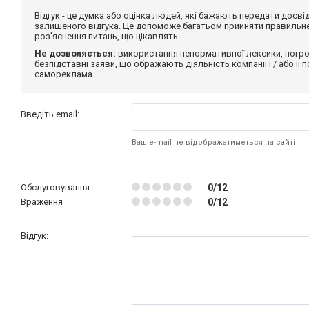
Відгук - це думка або оцінка людей, які бажають передати дос
залишеного відгука. Це допоможе багатьом прийняти правильне 
роз'яснення питань, що цікавлять.
Не дозволяється:
використання ненормативної лексики, погро
безпідставні заяви, що ображають діяльність компанії і / або її
самореклама.
Введіть email:
Ваш e-mail не відображатиметься на сайті
Обслуговування
0/12
Враження
0/12
Відгук: