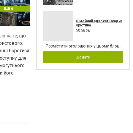
ЩЕ 6
Сімейний адвокат Осадча
Крістина
05.08.26
ло на те, що
ристового.
Розмістити оголошення у цьому блоці
инні боротися
Додати
доступну для
 могутнього
и його