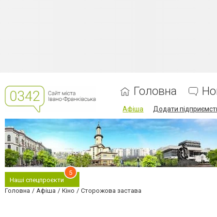
Головна
Но
Афіша
Додати підприємст
5
Наші спецпроєкти
Головна
Афіша
Кіно
Сторожова застава