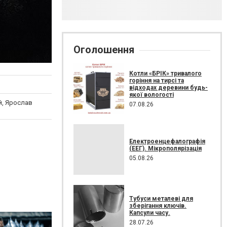
Оголошення
Котли «БРІК» тривалого
горіння на тирсі та
відходах деревини будь-
якої вологості
, Ярослав
07.08.26
Електроенцефалографія
(ЕЕГ). Мікрополярізація
05.08.26
Тубуси металеві для
зберігання ключів.
Капсули часу.
28.07.26