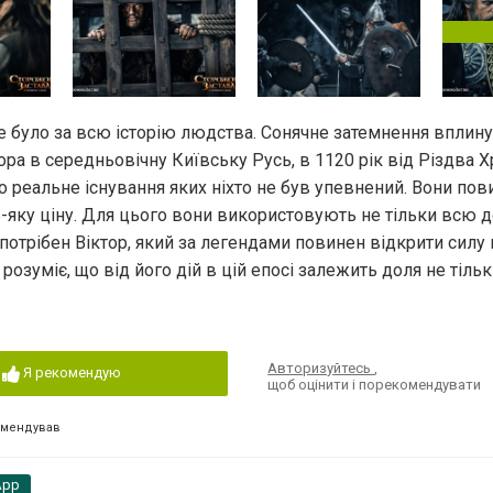
не було за всю історію людства. Сонячне затемнення вплину
ора в середньовічну Київську Русь, в 1120 рік від Різдва Х
 реальне існування яких ніхто не був упевнений. Вони пов
дь-яку ціну. Для цього вони використовують не тільки всю 
їм потрібен Віктор, який за легендами повинен відкрити силу
озуміє, що від його дій в цій епосі залежить доля не тільк
Авторизуйтесь
,
Я рекомендую
щоб оцінити і порекомендувати
омендував
App