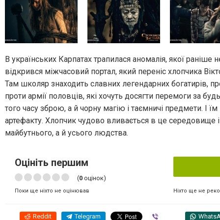
В українських Карпатах трапилася аномалія, якої раніше 
відкрився міжчасовий портал, який переніс хлопчика Вікт
Там школяр знаходить славних легендарних богатирів, про
проти армії половців, які хочуть досягти перемоги за бу
того часу зброю, а й чорну магію і таємничі предмети. І 
артефакту. Хлопчик чудово вливається в це середовище і р
майбутнього, а й усього людства.
Оцініть першим
(
0
оцінок)
Ніхто ще не рек
Поки ще ніхто не оцінював
Reddit
Telegram
Viber
Whats