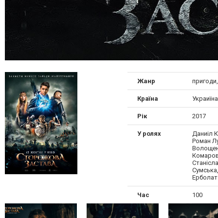
Жанр
пригоди,
Країна
Украиїна
Рік
2017
У ролях
Даниіл 
Роман Л
Волощен
Комаров
Станісла
Сумська
Ерболат
Час
100