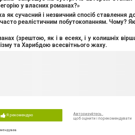
легорію у власних романах?»
а як сучасний і незвичний спосіб ставлення до
її часто реалістичним побутокопанням. Чому? Як
нах (зрештою, як і в есеях, і у колишніх вірш
ізму та Харибдою всесвітнього жаху.
Авторизуйтесь
,
Я рекомендую
щоб оцінити і порекомендувати
омендував