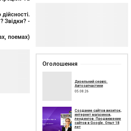
 дійсності.
? Звідки? -
ах, поемах)
Оголошення
Дизельний сервіс.
Автозапчастини
05.08.26
Создание сайтов визиток,
интернет магазинов,
лендингов. Продвижение
сайтов в Google. Опыт 18
лет