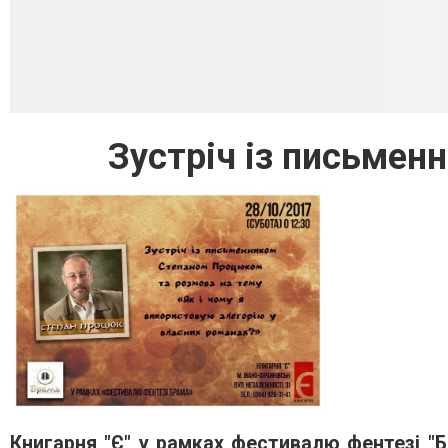
Зустріч із письме
Книгарня "Є" у рамках фестивалю фентезі "Б