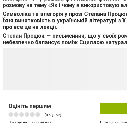
розмову на тему «Як і чому я використовую а
Символіка та алегорія у прозі Степана Процюк
Їхня винятковість в українській літературі з 
про все це на лекції.
Степан Процюк — письменник, що у своїх рома
небезпечно балансує поміж Сциллою натурал
Оцініть першим
(
0
оцінок)
Ніхто ще не рек
Поки ще ніхто не оцінював