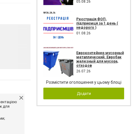
05.08.26
Реєстрація ФОП,
підприємця за 1 день (
недорого )
01.08.26
Евроконтейнер мусорный
металлический. Евробак
железный для мусора,
отходов
26.07.26
Розмістити оголошення у цьому блоці
Додати
ментацією
ж для
ми;