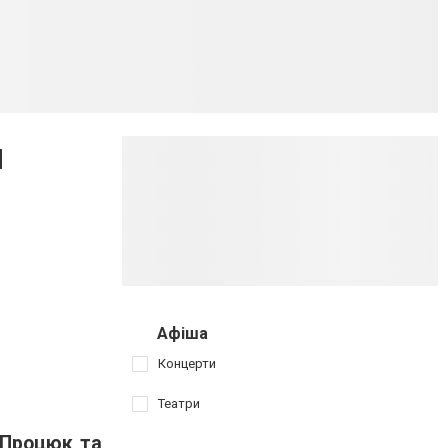
м
Афіша
Концерти
Театри
 Процюк та