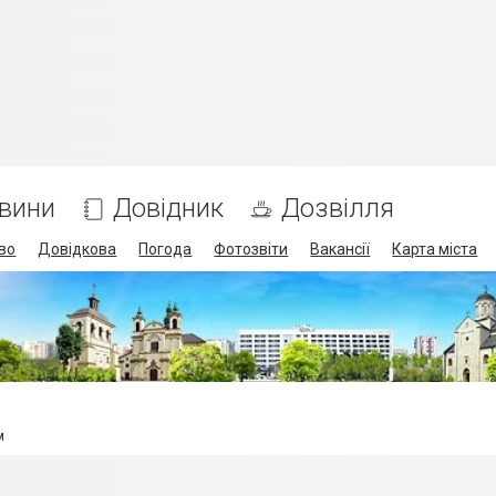
вини
Довідник
Дозвілля
во
Довідкова
Погода
Фотозвіти
Вакансії
Карта міста
м