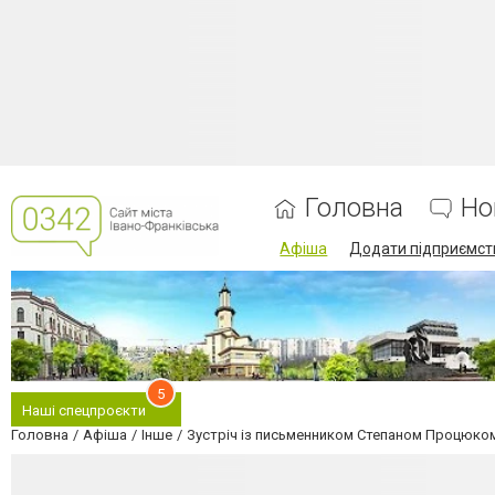
Головна
Но
Афіша
Додати підприємст
5
Наші спецпроєкти
Головна
Афіша
Інше
Зустріч із письменником Степаном Процюко