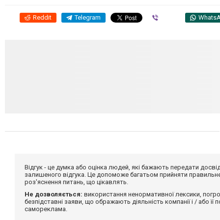
Reddit
Telegram
Viber
Whats
Відгук - це думка або оцінка людей, які бажають передати дос
залишеного відгука. Це допоможе багатьом прийняти правильне 
роз'яснення питань, що цікавлять.
Не дозволяється:
використання ненормативної лексики, погро
безпідставні заяви, що ображають діяльність компанії і / або її
самореклама.