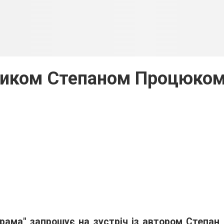
нником Степаном Процюко
рама" запрошує на зустріч із автором Степан