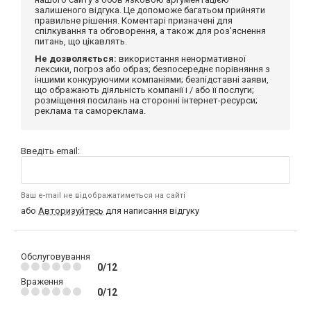
залишеного відгука. Це допоможе багатьом прийняти
правильне рішення. Коментарі призначені для
спілкування та обговорення, а також для роз'яснення
питань, що цікавлять.
Не дозволяється:
використання ненормативної
лексики, погроз або образ; безпосереднє порівняння з
іншими конкуруючими компаніями; безпідставні заяви,
що ображають діяльність компанії і / або її послуги;
розміщення посилань на сторонні інтернет-ресурси;
реклама та самореклама.
Введіть email:
Ваш e-mail не відображатиметься на сайті
або
Авторизуйтесь
для написання відгуку
Обслуговування
0/12
Враження
0/12