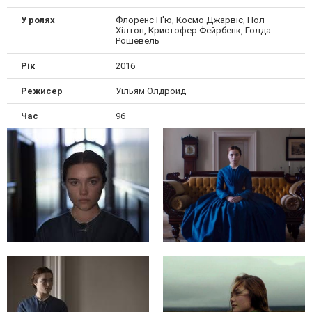
У ролях
Флоренс П'ю, Космо Джарвіс, Пол
Хілтон, Кристофер Фейрбенк, Голда
Рошевель
Рік
2016
Режисер
Уільям Олдройд
Час
96