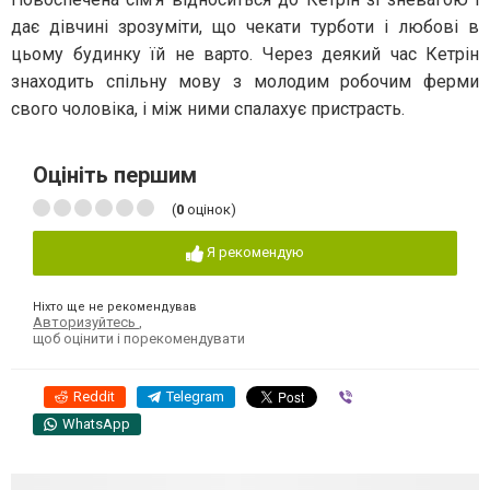
дає дівчині зрозуміти, що чекати турботи і любові в
цьому будинку їй не варто. Через деякий час Кетрін
знаходить спільну мову з молодим робочим ферми
свого чоловіка, і між ними спалахує пристрасть.
Оцініть першим
(
0
оцінок)
Я рекомендую
Ніхто ще не рекомендував
Авторизуйтесь
,
щоб оцінити і порекомендувати
Reddit
Telegram
Viber
WhatsApp