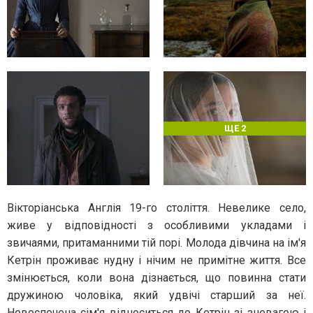
ЩЕ 2
Вікторіанська Англія 19-го століття. Невелике село,
живе у відповідності з особливими укладами і
звичаями, притаманними тій порі. Молода дівчина на ім'я
Кетрін проживає нудну і нічим не примітне життя. Все
змінюється, коли вона дізнається, що повинна стати
дружиною чоловіка, який удвічі старший за неї.
Новоспечена сім'я відноситься до Кетрін зі зневагою і