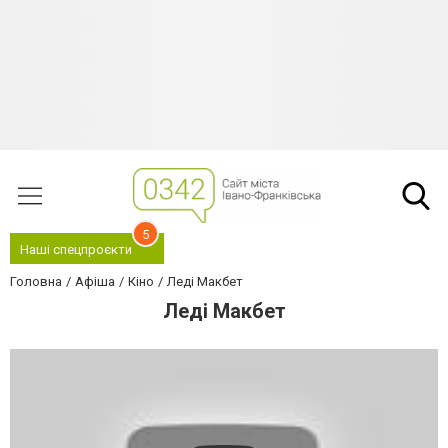
5
Наші спецпроєкти
Головна
Афіша
Кіно
Леді Макбет
Леді Макбет