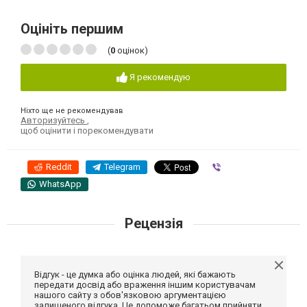
Оцініть першим
(
0
оцінок)
Я рекомендую
Ніхто ще не рекомендував
Авторизуйтесь
,
щоб оцінити і порекомендувати
Reddit
Telegram
Viber
WhatsApp
Рецензія
Відгук - це думка або оцінка людей, які бажають
передати досвід або враження іншим користувачам
нашого сайту з обов'язковою аргументацією
залишеного відгука. Це допоможе багатьом прийняти