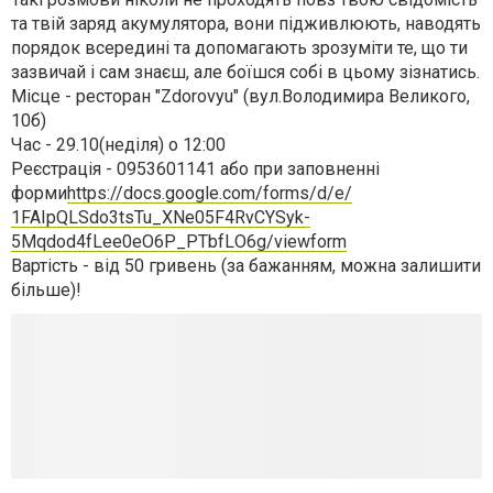
та твій заряд акумулятора, вони підживлюють, наводять
порядок всередині та допомагають зрозуміти те, що ти
зазвичай і сам знаєш, але боїшся собі в цьому зізнатись.
Місце - ресторан "Zdorovyu" (вул.Володимира Великого,
10б)
Час - 29.10(неділя) о 12:00
Реєстрація - 0953601141 або при заповненні
форми
https://docs.google.com/
forms/d/e/
1FAIpQLSdo3tsTu_XNe05F4RvCY
Syk-
5Mqdod4fLee0eO6P_PTbfL
O6g/viewform
Вартість - від 50 гривень (за бажанням, можна залишити
більше)!