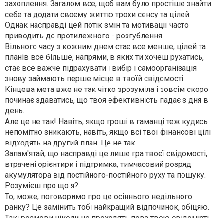
захоплення. Загалом все, щоб вам було простіше знайти
себе та додати своєму життю трохи сенсу та цілей.
Однак насправді цей потік змін та мотивації часто
приводить до протилежного - розгублення.
Вільного часу з кожним днем стає все менше, цілей та
планів все більше, напрями, в яких ти хочеш рухатись,
стає все важче підрахувати і вибір і самоорганізація
знову займають перше місце в твоїй свідомості.
Кінцева мета вже не так чітко зрозуміла і зовсім скоро
починає здаватись, що твоя ефективність падає з дня в
день.
Але це не так! Навіть, якщо гроші в гаманці теж
кудись
непомітно зникають, навіть, якщо всі твої фінансові цілі
відходять на другий план. Це не так.
Запам'ятай, що насправді це лише гра твоєї свідомості,
втрачені орієнтири і підтримка, тимчасовий розряд
акумулятора від постійного-постійного руху та пошуку.
Розумієш про що я?
То, може, поговоримо про це осіннього недільного
ранку? Це замінить тобі найкращий відпочинок, обіцяю.
Такі розмови ніколи не проходять повз твою свідомість