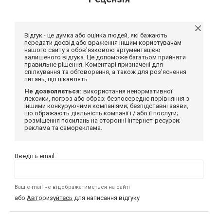
Відгук - це думка або оцінка людей, які бажають
передати досвід або враження іншим користувачам
нашого сайту з обов'язковою аргументацією
залишеного відгука. Це допоможе багатьом прийняти
правильне рішення. Коментарі призначені для
спілкування та обговорення, а також для роз'яснення
питань, що цікавлять.
Не дозволяється:
використання ненормативної
лексики, погроз або образ; безпосереднє порівняння з
іншими конкуруючими компаніями; безпідставні заяви,
що ображають діяльність компанії і / або її послуги;
розміщення посилань на сторонні інтернет-ресурси;
реклама та самореклама.
Введіть email:
Ваш e-mail не відображатиметься на сайті
або
Авторизуйтесь
для написання відгуку