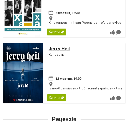
8 жовтня, 18:30
Кіноконцертний зал "Арена-центр", Івано-Франкі
Купити
Jerry Heil
Концерты
12 жовтня, 19:00
Івано-Франківський обласний український музичн
Купити
Рецензія