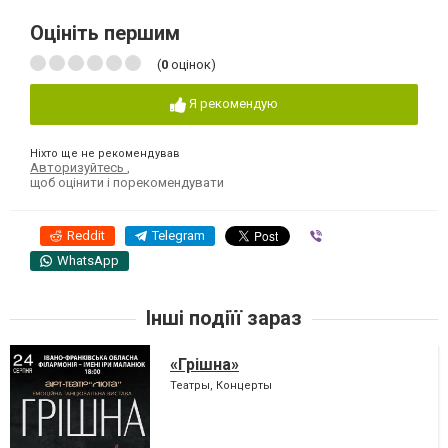
Оцініть першим
(
0
оцінок)
Я рекомендую
Ніхто ще не рекомендував
Авторизуйтесь
,
щоб оцінити і порекомендувати
Reddit
Telegram
Viber
WhatsApp
Інші подіїї зараз
«Грішна»
Театры, Концерты