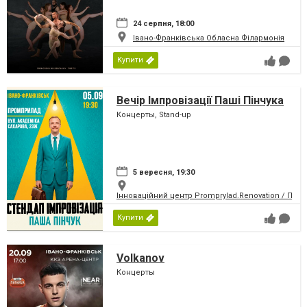
24 серпня, 18:00
Івано-Франківська Обласна Філармонія
Купити
Вечір Імпровізації Паші Пінчука
Концерты, Stand-up
5 вересня, 19:30
Інноваційний центр Promprylad.Renovation / Пр
Купити
Volkanov
Концерты