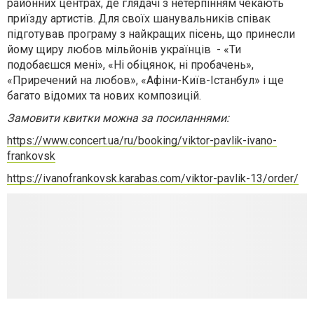
районних центрах, де глядачі з нетерпінням чекають
приїзду артистів. Для своїх шанувальників співак
підготував програму з найкращих пісень, що принесли
йому щиру любов мільйонів українців - «Ти
подобаєшся мені», «Ні обіцянок, ні пробачень»,
«Приречений на любов», «Афіни-Київ-Істанбул» і ще
багато відомих та нових композицій.
Замовити квитки можна за посиланнями:
https://www.concert.ua/ru/booking/viktor-pavlik-ivano-
frankovsk
https://ivanofrankovsk.karabas.com/viktor-pavlik-13/order/