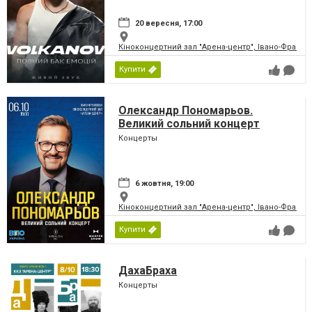
20 вересня, 17:00
Кіноконцертний зал "Арена-центр", Івано-Франкі
Купити
Олександр Пономарьов.
Великий сольний концерт
Концерты
6 жовтня, 19:00
Кіноконцертний зал "Арена-центр", Івано-Франкі
Купити
ДахаБраха
Концерты