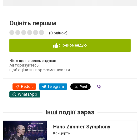
Оцініть першим
(
0
оцінок)
Я рекомендую
Ніхто ще не рекомендував
Авторизуйтесь
,
щоб оцінити і порекомендувати
Reddit
Telegram
Viber
WhatsApp
Інші подіїї зараз
Hans Zimmer Symphony
Концерты