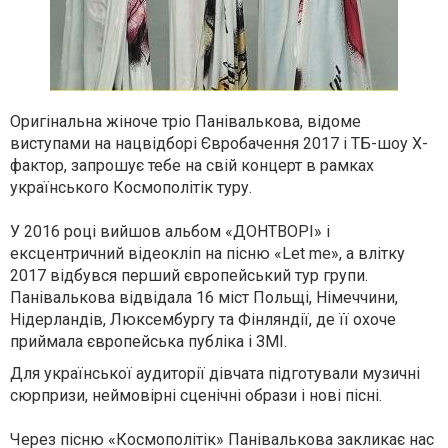
Оригінальна жіноче тріо Панівалькова, відоме
виступами на нацвідборі Євробачення 2017 і ТБ-шоу Х-
фактор, запрошує тебе на свій концерт в рамках
українського Космополітік туру.
У 2016 році вийшов альбом «ДОНТВОРІ» і
ексцентричний відеокліп на пісню «Let me», а влітку
2017 відбувся перший європейський тур групи.
Панівалькова відвідала 16 міст Польщі, Німеччини,
Нідерландів, Люксембургу та Фінляндії, де її охоче
приймала європейська публіка і ЗМІ.
Для української аудиторії дівчата підготували музичні
сюрпризи, неймовірні сценічні образи і нові пісні.
Через пісню «Космополітік» Панівалькова закликає нас