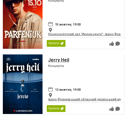
Концерты
15 жовтня, 19:00
Кіноконцертний зал "Арена-центр", Івано-Франкі
Купити
Jerry Heil
Концерты
12 жовтня, 19:00
Івано-Франківський обласний український музичн
Купити