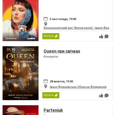
5 листопада, 19:00
Кіноконцертний зал "Арена-центр", Івано-Франкі
Купити
Queen при свічках
Концерты
28 жовтня, 19:00
Івано-Франківська Обласна Філармонія
Купити
Parfeniuk