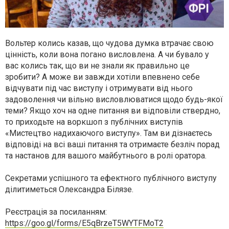
Вольтер колись казав, що чудова думка втрачає свою
цінність, коли вона погано висловлена. А чи бувало у
вас колись так, що ви не знали як правильно це
зробити? А може ви завжди хотіли впевнено себе
відчувати під час виступу і отримувати від нього
задоволення чи вільно висловлюватися щодо будь-якої
теми? Якщо хоч на одне питання ви відповіли ствердно,
то приходьте на воркшоп з публічних виступів
«Мистецтво надихаючого виступу». Там ви дізнаєтесь
відповіді на всі ваші питання та отримаєте безліч порад
та настанов для вашого майбутнього в ролі оратора.
Секретами успішного та ефектного публічного виступу
ділитиметься Олександра Білязе.
Реєстрація за посиланням:
https://goo.gl/forms/
E5qBrzeT5WYTFMoT2