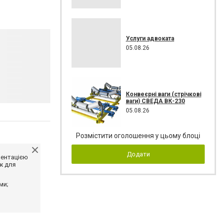
Услуги адвоката
05.08.26
Конвеєрні ваги (стрічкові
ваги) СВЕДА ВК-230
05.08.26
Розмістити оголошення у цьому блоці
Додати
ментацією
ж для
ми;