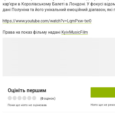
кар’єри в Королівському Балеті в Лондоні. У фокусі відо
дані Полуніна та його унікальний емоційний діапазон, які п
https://www.youtube.com/
watch?v=LqmPxw-txr0
Права на показ фільму надані
KyivMusicFilm
Оцініть першим
(
0
оцінок)
Ніхто ще не рек
Поки ще ніхто не оцінював