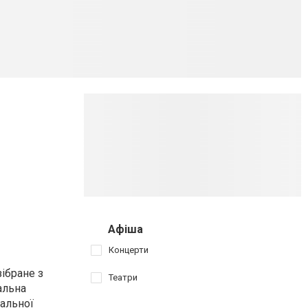
Афіша
Концерти
ібране з
Театри
альна
дальної