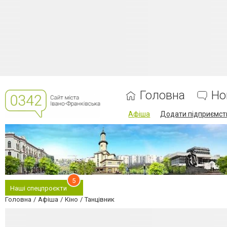
Головна
Но
Афіша
Додати підприємст
5
Наші спецпроєкти
Головна
Афіша
Кіно
Танцівник