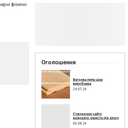
арні фізичні
Оголошення
Вагонка липа ціна
виробника
24.07.26
Створення сайту
адвоката, юриста під ключ
05.08.26