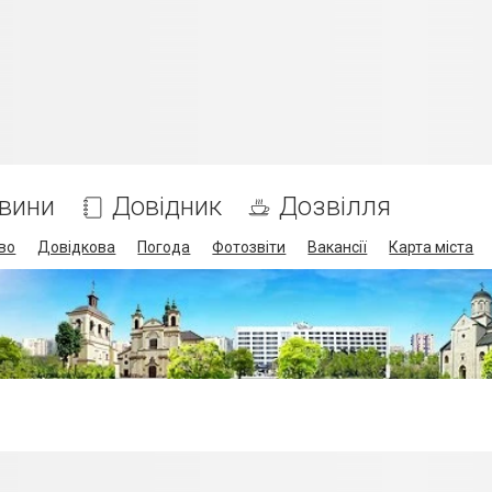
вини
Довідник
Дозвілля
во
Довідкова
Погода
Фотозвіти
Вакансії
Карта міста