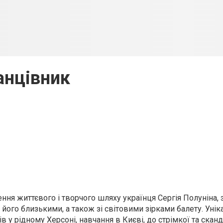
анцівник
ня життєвого і творчого шляху українця Сергія Полуніна, з
, його близькими, а також зі світовими зірками балету. Унік
 у рідному Херсоні, навчання в Києві, до стрімкої та скан