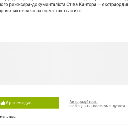
мого режисера-документаліста Стіва Кантора — екстраордин
роявляються як на сцені, так і в житті.
Авторизуйтесь
,
Я рекомендую
щоб оцінити і порекомендувати
омендував