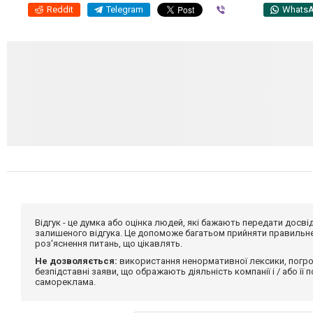
Reddit
Telegram
Viber
Whats
Відгук - це думка або оцінка людей, які бажають передати дос
залишеного відгука. Це допоможе багатьом прийняти правильне 
роз'яснення питань, що цікавлять.
Не дозволяється:
використання ненормативної лексики, погро
безпідставні заяви, що ображають діяльність компанії і / або її
самореклама.