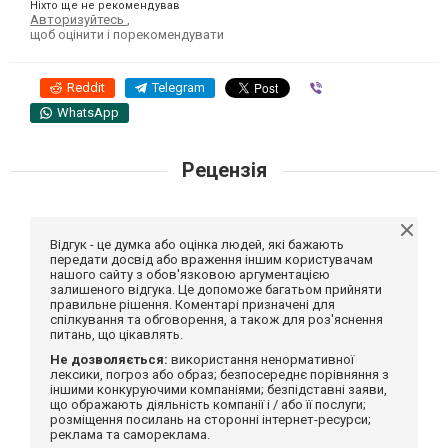
Ніхто ще не рекомендував
Авторизуйтесь
,
щоб оцінити і порекомендувати
Reddit
Telegram
Viber
WhatsApp
Рецензія
Відгук - це думка або оцінка людей, які бажають
передати досвід або враження іншим користувачам
нашого сайту з обов'язковою аргументацією
залишеного відгука. Це допоможе багатьом прийняти
правильне рішення. Коментарі призначені для
спілкування та обговорення, а також для роз'яснення
питань, що цікавлять.
Не дозволяється:
використання ненормативної
лексики, погроз або образ; безпосереднє порівняння з
іншими конкуруючими компаніями; безпідставні заяви,
що ображають діяльність компанії і / або її послуги;
розміщення посилань на сторонні інтернет-ресурси;
реклама та самореклама.