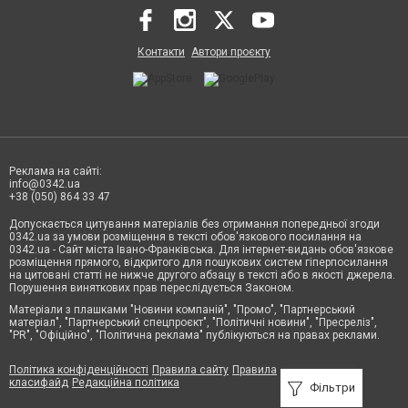
Контакти
Автори проєкту
Реклама на сайті:
info@0342.ua
+38 (050) 864 33 47
Допускається цитування матеріалів без отримання попередньої згоди
0342.ua за умови розміщення в тексті обов'язкового посилання на
0342.ua - Сайт міста Івано-Франківська. Для інтернет-видань обов'язкове
розміщення прямого, відкритого для пошукових систем гіперпосилання
на цитовані статті не нижче другого абзацу в тексті або в якості джерела.
Порушення виняткових прав переслідується Законом.
Матеріали з плашками "Новини компаній", "Промо", "Партнерський
матеріал", "Партнерський спецпроєкт", "Політичні новини", "Пресреліз",
"PR", "Офіційно", "Політична реклама" публікуються на правах реклами.
Політика конфіденційності
Правила сайту
Правила
класифайд
Редакційна політика
Фільтри