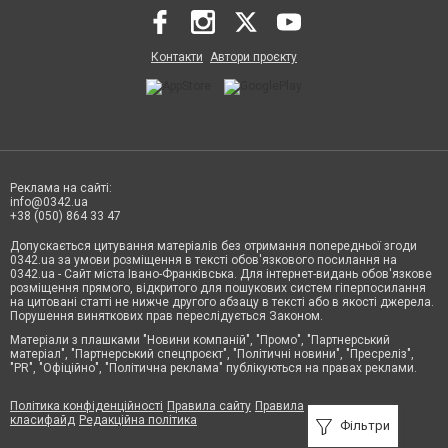
Контакти
Автори проєкту
Реклама на сайті:
info@0342.ua
+38 (050) 864 33 47
Допускається цитування матеріалів без отримання попередньої згоди
0342.ua за умови розміщення в тексті обов'язкового посилання на
0342.ua - Сайт міста Івано-Франківська. Для інтернет-видань обов'язкове
розміщення прямого, відкритого для пошукових систем гіперпосилання
на цитовані статті не нижче другого абзацу в тексті або в якості джерела.
Порушення виняткових прав переслідується Законом.
Матеріали з плашками "Новини компаній", "Промо", "Партнерський
матеріал", "Партнерський спецпроєкт", "Політичні новини", "Пресреліз",
"PR", "Офіційно", "Політична реклама" публікуються на правах реклами.
Політика конфіденційності
Правила сайту
Правила
класифайд
Редакційна політика
Фільтри