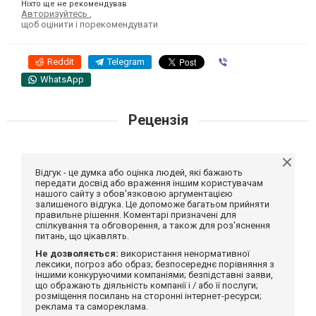
Ніхто ще не рекомендував
Авторизуйтесь
,
щоб оцінити і порекомендувати
Reddit
Telegram
Viber
WhatsApp
Рецензія
Відгук - це думка або оцінка людей, які бажають
передати досвід або враження іншим користувачам
нашого сайту з обов'язковою аргументацією
залишеного відгука. Це допоможе багатьом прийняти
правильне рішення. Коментарі призначені для
спілкування та обговорення, а також для роз'яснення
питань, що цікавлять.
Не дозволяється:
використання ненормативної
лексики, погроз або образ; безпосереднє порівняння з
іншими конкуруючими компаніями; безпідставні заяви,
що ображають діяльність компанії і / або її послуги;
розміщення посилань на сторонні інтернет-ресурси;
реклама та самореклама.