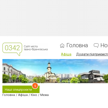
Головна
Но
Афіша
Додати підприємст
5
Наші спецпроєкти
Головна
Афіша
Кіно
Межа