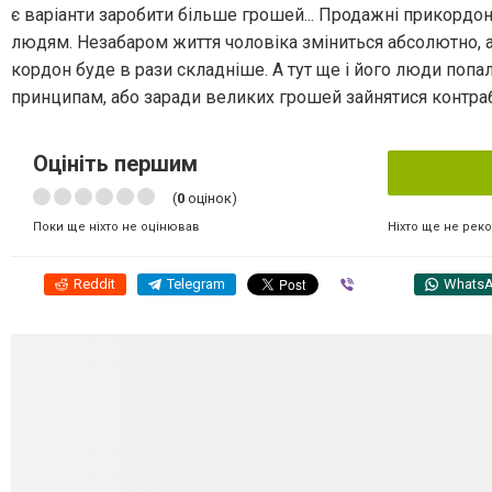
є варіанти заробити більше грошей... Продажні прикордо
людям. Незабаром життя чоловіка зміниться абсолютно, а
кордон буде в рази складніше. А тут ще і його люди попа
принципам, або заради великих грошей зайнятися контраб
Оцініть першим
(
0
оцінок)
Ніхто ще не рек
Поки ще ніхто не оцінював
Reddit
Telegram
Viber
Whats