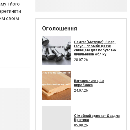
му і його
еретинати
ним своїм
Оголошення
Самгаз(Метрікс); Візар;
Галус - пломби цвяхи
свинцеві для побутових
лічильників обліку
28.07.26
Вагонка липа ціна
виробника
24.07.26
Сімейний адвокат Осадча
Крістина
05.08.26