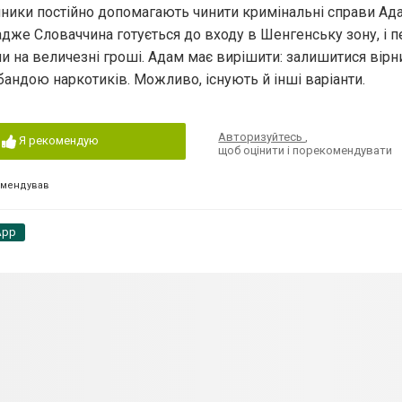
нники постійно допомагають чинити кримінальні справи Ада
дже Словаччина готується до входу в Шенгенську зону, і п
ли на величезні гроші. Адам має вирішити: залишитися вір
андою наркотиків. Можливо, існують й інші варіанти.
Авторизуйтесь
,
Я рекомендую
щоб оцінити і порекомендувати
омендував
App