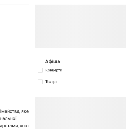
Афіша
Концерти
Театри
імейства, яке
інальної
ретами, хоч і