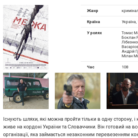
Жанр
криміна
Країна
Україна,
У ролях
Томас М
Боклан 
Лібезню
Васаріо
Андрій Г
Мілан М
Час
108
Існують шляхи, які можна пройти тільки в одну сторону, і
живе на кордоні України та Словаччини. Він готовий на в
організації, яка займається незаконним перевезенням ко