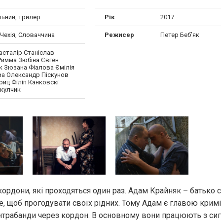
льний, трилер
Рік
2017
 Чехія, Словаччина
Режисер
Петер Беб’як
асталір Станіслав
Римма Зюбіна Євген
к Зюзана Фіалова Ємілія
ва Олександр Піскунов
риц Філіп Канковскі
ікулчик
 кордони, які проходяться один раз. Адам Крайняк – батько с
се, щоб прогодувати своїх рідних. Тому Адам є главою крим
нтрабанди через кордон. В основному вони працюють з сига