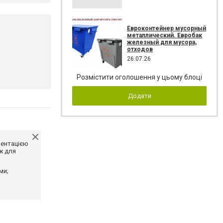
Евроконтейнер мусорный
металлический. Евробак
железный для мусора,
отходов
26.07.26
Розмістити оголошення у цьому блоці
Додати
ментацією
ж для
ми;