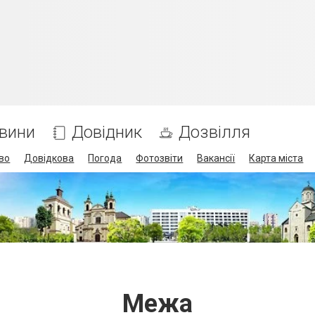
вини
Довідник
Дозвілля
во
Довідкова
Погода
Фотозвіти
Вакансії
Карта міста
Межа