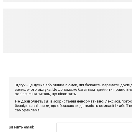
Відгук - це думка або оцінка людей, які бажають передати дос
залишеного відгука. Це допоможе багатьом прийняти правильне 
роз'яснення питань, що цікавлять.
Не дозволяється:
використання ненормативної лексики, погро
безпідставні заяви, що ображають діяльність компанії і / або її
самореклама.
Введіть email: