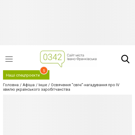
5
Наші спецпроєкти
Головна
Афіша
Інше
Освячення "свічі"-нагадування про ІV
хвилю українського заробітчанства