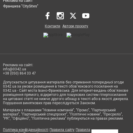
Реклама на сайті
Франшиза "CitySites"
Контакти
Автори проєкту
Реклама на сайті:
info@0342.ua
+38 (050) 864 33 47
Допускається цитування матеріалів без отримання попередньої згоди
0342.ua за умови розміщення в тексті обов'язкового посилання на
0342.ua - Сайт міста Івано-Франківська. Для інтернет-видань обов'язкове
розміщення прямого, відкритого для пошукових систем гіперпосилання
на цитовані статті не нижче другого абзацу в тексті або в якості джерела.
Порушення виняткових прав переслідується Законом.
Матеріали з плашками "Новини компаній", "Промо", "Партнерський
матеріал", "Партнерський спецпроєкт", "Політичні новини", "Пресреліз",
"PR", "Офіційно", "Політична реклама" публікуються на правах реклами.
Політика конфіденційності
Правила сайту
Правила