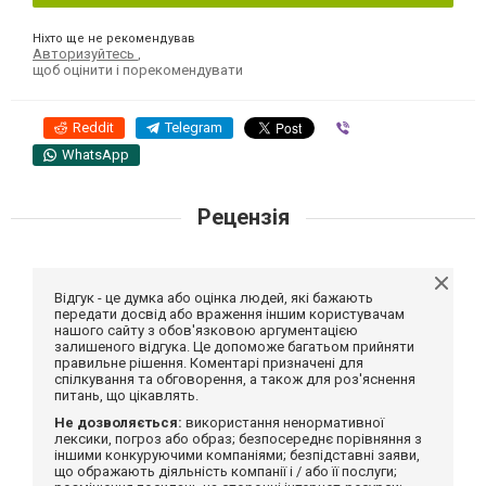
Ніхто ще не рекомендував
Авторизуйтесь
,
щоб оцінити і порекомендувати
Reddit
Telegram
Viber
WhatsApp
Рецензія
Відгук - це думка або оцінка людей, які бажають
передати досвід або враження іншим користувачам
нашого сайту з обов'язковою аргументацією
залишеного відгука. Це допоможе багатьом прийняти
правильне рішення. Коментарі призначені для
спілкування та обговорення, а також для роз'яснення
питань, що цікавлять.
Не дозволяється:
використання ненормативної
лексики, погроз або образ; безпосереднє порівняння з
іншими конкуруючими компаніями; безпідставні заяви,
що ображають діяльність компанії і / або її послуги;