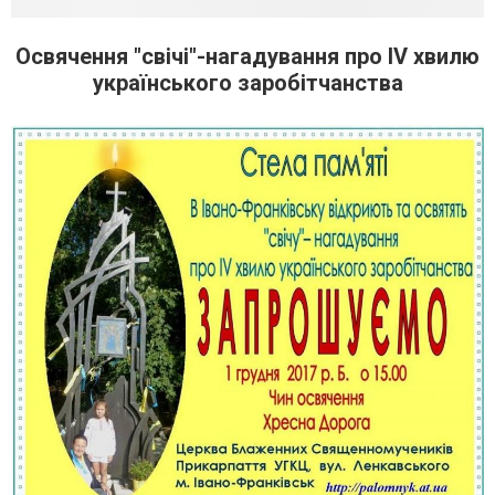
Освячення "свічі"-нагадування про ІV хвилю
українського заробітчанства