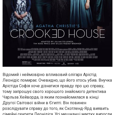
Відомий і неймовірно впливовий олігарх Арістід
Леонідіс помирає. Очевидно, що його хтось убив. Внучка
Арістіда Софія хоче дізнатися правду про цю справу,
тому запрошує свого хорошого знайомого детектива
Чарльза Хейворда, із яким познайомилася в кінці
Другої Світової війни в Єгипті. Він повинен
розслідувати справу до того, як Скотленд-Ярд виявить
сімейні секрети Леонідіса. Усі мешканці маєтку виросли