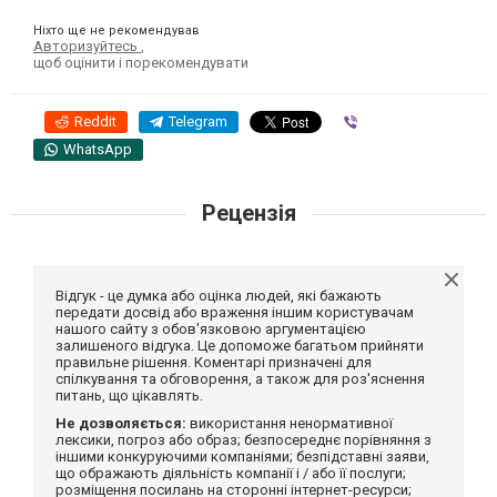
Ніхто ще не рекомендував
Авторизуйтесь
,
щоб оцінити і порекомендувати
Reddit
Telegram
Viber
WhatsApp
Рецензія
Відгук - це думка або оцінка людей, які бажають
передати досвід або враження іншим користувачам
нашого сайту з обов'язковою аргументацією
залишеного відгука. Це допоможе багатьом прийняти
правильне рішення. Коментарі призначені для
спілкування та обговорення, а також для роз'яснення
питань, що цікавлять.
Не дозволяється:
використання ненормативної
лексики, погроз або образ; безпосереднє порівняння з
іншими конкуруючими компаніями; безпідставні заяви,
що ображають діяльність компанії і / або її послуги;
розміщення посилань на сторонні інтернет-ресурси;