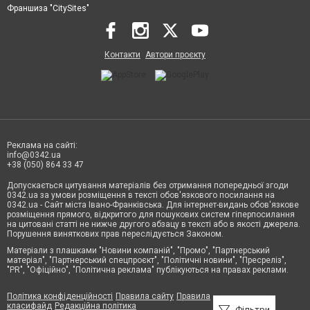
Франшиза "CitySites"
Контакти
Автори проєкту
Реклама на сайті:
info@0342.ua
+38 (050) 864 33 47
Допускається цитування матеріалів без отримання попередньої згоди
0342.ua за умови розміщення в тексті обов'язкового посилання на
0342.ua - Сайт міста Івано-Франківська. Для інтернет-видань обов'язкове
розміщення прямого, відкритого для пошукових систем гіперпосилання
на цитовані статті не нижче другого абзацу в тексті або в якості джерела.
Порушення виняткових прав переслідується Законом.
Матеріали з плашками "Новини компаній", "Промо", "Партнерський
матеріал", "Партнерський спецпроєкт", "Політичні новини", "Пресреліз",
"PR", "Офіційно", "Політична реклама" публікуються на правах реклами.
Політика конфіденційності
Правила сайту
Правила
класифайд
Редакційна політика
Фільтри