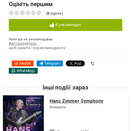
Оцініть першим
(
0
оцінок)
Я рекомендую
Ніхто ще не рекомендував
Авторизуйтесь
,
щоб оцінити і порекомендувати
Reddit
Telegram
Viber
WhatsApp
Інші подіїї зараз
Hans Zimmer Symphony
Концерты