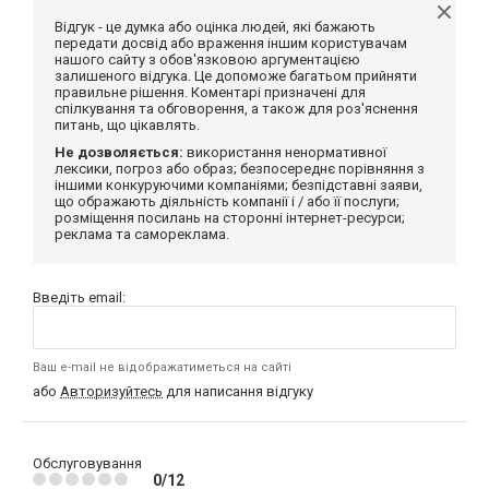
Відгук - це думка або оцінка людей, які бажають
передати досвід або враження іншим користувачам
нашого сайту з обов'язковою аргументацією
залишеного відгука. Це допоможе багатьом прийняти
правильне рішення. Коментарі призначені для
спілкування та обговорення, а також для роз'яснення
питань, що цікавлять.
Не дозволяється:
використання ненормативної
лексики, погроз або образ; безпосереднє порівняння з
іншими конкуруючими компаніями; безпідставні заяви,
що ображають діяльність компанії і / або її послуги;
розміщення посилань на сторонні інтернет-ресурси;
реклама та самореклама.
Введіть email:
Ваш e-mail не відображатиметься на сайті
або
Авторизуйтесь
для написання відгуку
Обслуговування
0/12