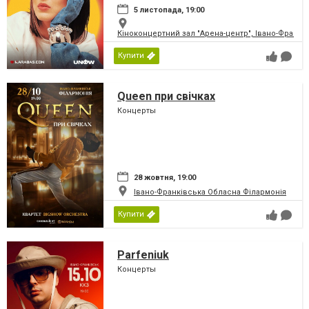
5 листопада, 19:00
Кіноконцертний зал "Арена-центр", Івано-Франкі
Купити
Queen при свічках
Концерты
28 жовтня, 19:00
Івано-Франківська Обласна Філармонія
Купити
Parfeniuk
Концерты