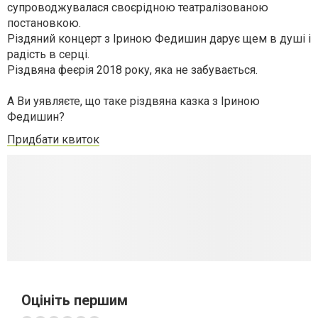
супроводжувалася своєрідною театралізованою
постановкою.
Різдяний концерт з Іриною Федишин дарує щем в душі і
радість в серці.
Різдвяна феєрія 2018 року, яка не забувається.
А Ви уявляєте, що таке різдвяна казка з Іриною
Федишин?
Придбати квиток
Оцініть першим