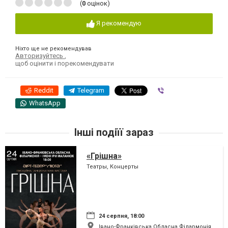
(
0
оцінок)
Я рекомендую
Ніхто ще не рекомендував
Авторизуйтесь
,
щоб оцінити і порекомендувати
Reddit
Telegram
Viber
WhatsApp
Інші подіїї зараз
«Грішна»
Театры, Концерты
24 серпня, 18:00
Івано-Франківська Обласна Філармонія