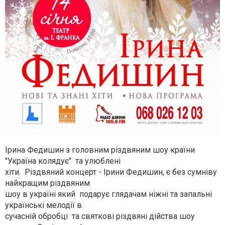
Ірина Федишин з головним різдвяним шоу країни
"Україна колядує" та улюблені
хіти. Різдвяний концерт - Ірини Федишин, є без сумніву
найкращим різдвяним
шоу в україні який подарує глядачам ніжні та запальні
українські мелодії в
сучасній обробці та святкові різдвяні дійства шоу