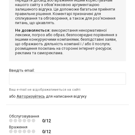
передати досвід або враження іншим користувачам
нашого сайту з обов'язковою аргументацією
залишеного відгука. Це допоможе багатьом прийняти
правильне рішення. Коментарі призначені для
спілкування та обговорення, а також для роз'яснення
питань, що цікавлять.
Не дозволяється:
використання ненормативної
лексики, погроз або образ; безпосереднє порівняння з
іншими конкуруючими компаніями; безпідставні заяви,
що ображають діяльність компанії і / або її послуги;
розміщення посилань на сторонні інтернет-ресурси;
реклама та самореклама.
Введіть email:
Ваш e-mail не відображатиметься на сайті
або
Авторизуйтесь
для написання відгуку
Обслуговування
0/12
Враження
0/12