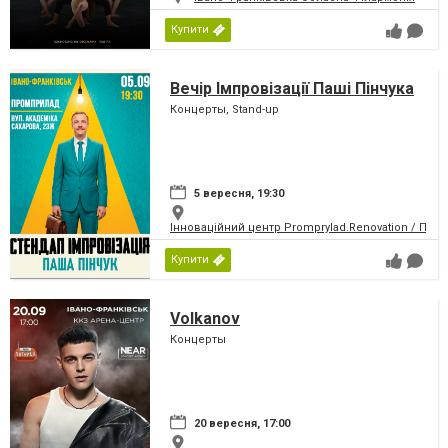
Купити
Вечір Імпровізації Паші Пінчука
Концерты, Stand-up
5 вересня, 19:30
Інноваційний центр Promprylad.Renovation / Пр
Купити
Volkanov
Концерты
20 вересня, 17:00