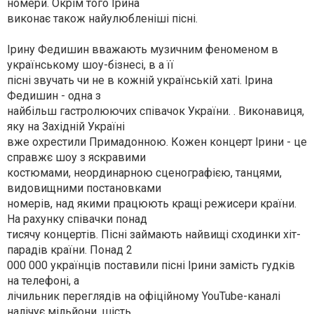
номери. Окрім того Ірина
виконає також найулюбленіші пісні.
Ірину Федишин вважають музичним феноменом в
українському шоу-бізнесі, в а її
пісні звучать чи не в кожній українській хаті. Ірина
Федишин - одна з
найбільш гастролюючих співачок України. . Виконавиця,
яку на Західній Україні
вже охрестили Примадонною. Кожен концерт Ірини - це
справжє шоу з яскравими
костюмами, неординарною сценографією, танцями,
видовищними постановками
номерів, над якими працюють кращі режисери країни.
На рахунку співачки понад
тисячу концертів. Пісні займають найвищі сходинки хіт-
парадів країни. Понад 2
000 000 українців поставили пісні Ірини замість гудків
на телефоні, а
лічильник переглядів на офіційному YouTube-каналі
налічує мільйони. шість