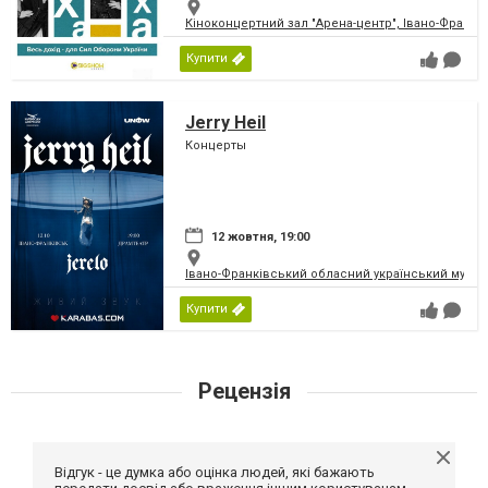
Кіноконцертний зал "Арена-центр", Івано-Франкі
Купити
Jerry Heil
Концерты
12 жовтня, 19:00
Івано-Франківський обласний український музичн
Купити
Рецензія
Відгук - це думка або оцінка людей, які бажають