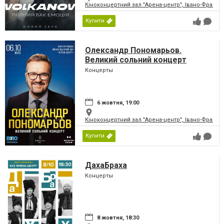
Кіноконцертний зал "Арена-центр", Івано-Франкі
Купити
Олександр Пономарьов.
Великий сольний концерт
Концерты
6 жовтня, 19:00
Кіноконцертний зал "Арена-центр", Івано-Франкі
Купити
ДахаБраха
Концерты
8 жовтня, 18:30