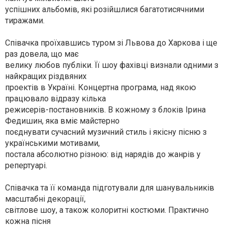
успішних альбомів, які розійшлися багатотисячними
тиражами.
Співачка проїхавшись туром зі Львова до Харкова і ще
раз довела, що має
велику любов публіки. Її шоу фахівці визнали одними з
найкращих різдвяних
проектів в Україні. Концертна програма, над якою
працювало відразу кілька
режисерів-постановників. В кожному з блоків Ірина
Федишин, яка вміє майстерно
поєднувати сучасний музичний стиль і якісну пісню з
українськими мотивами,
постала абсолютно різною: від нарядів до жанрів у
репертуарі.
Співачка та її команда підготували для шанувальників
масштабні декорації,
світлове шоу, а також колоритні костюми. Практично
кожна пісня