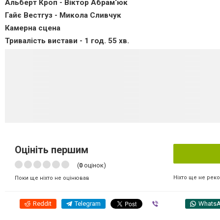
Альберт Кроп - Віктор Абрам‘юк
Гайє Вестгуз - Микола Сливчук
Камерна сцена
Тривалість вистави - 1 год. 55 хв.
Оцініть першим
(
0
оцінок)
Ніхто ще не рек
Поки ще ніхто не оцінював
Reddit
Telegram
Viber
Whats