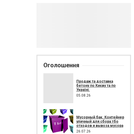
Оголошення
Продаж та доставка
бетону по Києву та по
Україні.
05.08.26
Мусорный бак. Контейнер
уличный для сбора тбо
отходов и вывоза мусора
26.07.26