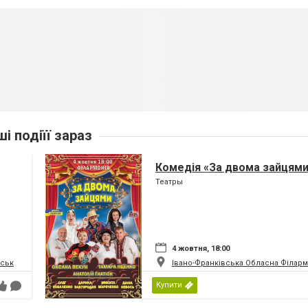
ші подіїї зараз
Комедія «За двома зайцям
Театры
4 жовтня, 18:00
вськ
Івано-Франківська Обласна Філарм
Купити