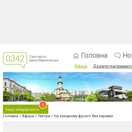
Головна
Но
Афіша
Додати підприємст
5
Наші спецпроєкти
Головна
Афіша
Театри
На західному фронті без перемін