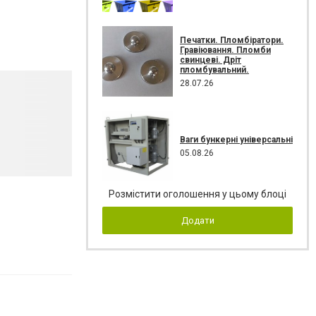
Печатки. Пломбіратори.
Гравіювання. Пломби
свинцеві. Дріт
пломбувальний.
28.07.26
Ваги бункерні універсальні
05.08.26
Розмістити оголошення у цьому блоці
Додати