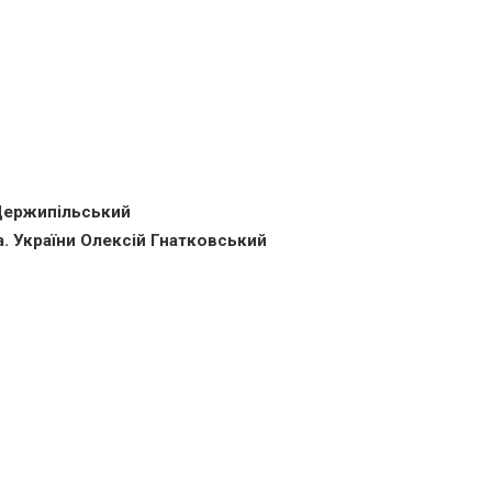
 Держипільський
. України Олексій Гнатковський