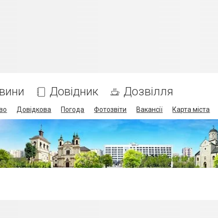
вини
Довідник
Дозвілля
во
Довідкова
Погода
Фотозвіти
Вакансії
Карта міста