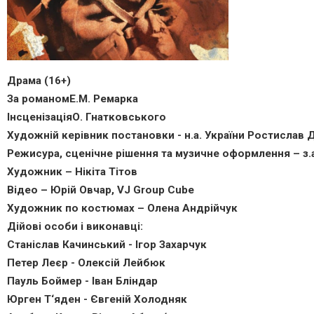
Драма (16+)
За романомЕ.М. Ремарка
ІнсценізаціяО. Гнатковського
Художній керівник постановки - н.а. України Ростислав
Режисура, сценічне рішення та музичне оформлення – з.а
Художник – Нікіта Тітов
Відео – Юрій Овчар, VJ Group Cube
Художник по костюмах – Олена Андрійчук
Дійові особи і виконавці:
Станіслав Качинський - Ігор Захарчук
Петер Леєр - Олексій Лейбюк
Пауль Боймер - Іван Бліндар
Юрген Т‘яден - Євгеній Холодняк