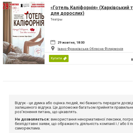
«Готель Каліфорнія» (Харківський 
для дорослих)
Театры
29 жовтня, 18:00
Івано-Франківська Обласна Філармонія
Купити
Відгук - це думка або оцінка людей, які бажають передати дос
залишеного відгука. Це допоможе багатьом прийняти правильне 
роз'яснення питань, що цікавлять.
Не дозволяється:
використання ненормативної лексики, погро
безпідставні заяви, що ображають діяльність компанії і / або її
самореклама.