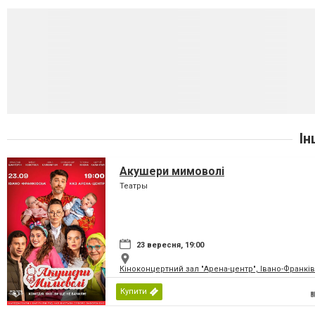
Ін
Акушери мимоволі
Театры
23 вересня, 19:00
Кіноконцертний зал "Арена-центр", Івано-Франкі
Купити