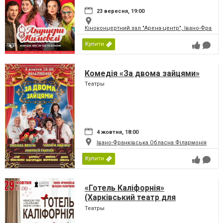
23 вересня, 19:00
Кіноконцертний зал "Арена-центр", Івано-Франкі
Купити
Комедія «За двома зайцями»
Театры
4 жовтня, 18:00
Івано-Франківська Обласна Філармонія
Купити
«Готель Каліфорнія»
(Харківський театр для
дорослих)
Театры