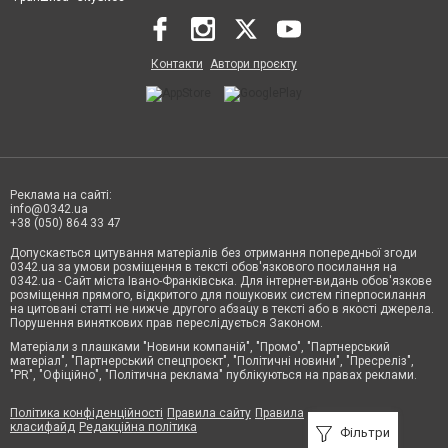
Контакти
Автори проєкту
Реклама на сайті:
info@0342.ua
+38 (050) 864 33 47
Допускається цитування матеріалів без отримання попередньої згоди
0342.ua за умови розміщення в тексті обов'язкового посилання на
0342.ua - Сайт міста Івано-Франківська. Для інтернет-видань обов'язкове
розміщення прямого, відкритого для пошукових систем гіперпосилання
на цитовані статті не нижче другого абзацу в тексті або в якості джерела.
Порушення виняткових прав переслідується Законом.
Матеріали з плашками "Новини компаній", "Промо", "Партнерський
матеріал", "Партнерський спецпроєкт", "Політичні новини", "Пресреліз",
"PR", "Офіційно", "Політична реклама" публікуються на правах реклами.
Політика конфіденційності
Правила сайту
Правила
класифайд
Редакційна політика
Фільтри