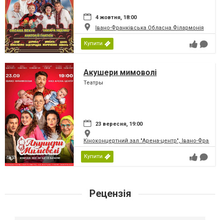
4 жовтня, 18:00
Івано-Франківська Обласна Філармонія
Купити
Акушери мимоволі
Театры
23 вересня, 19:00
Кіноконцертний зал "Арена-центр", Івано-Франкі
Купити
Рецензія