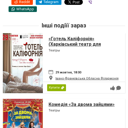
Reddit
Telegram
Viber
WhatsApp
Інші подіїї зараз
«Готель Каліфорнія»
(Харківський театр для
дорослих)
Театры
29 жовтня, 18:00
Івано-Франківська Обласна Філармонія
Купити
Комедія «За двома зайцями»
Театры