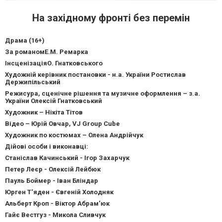
На західному фронті без перемін
Драма (16+)
За романомЕ.М. Ремарка
ІнсценізаціяО. Гнатковського
Художній керівник постановки - н.а. України Ростислав
Держипільський
Режисура, сценічне рішення та музичне оформлення – з.а.
України Олексій Гнатковський
Художник – Нікіта Тітов
Відео – Юрій Овчар, VJ Group Cube
Художник по костюмах – Олена Андрійчук
Дійові особи і виконавці:
Станіслав Качинський - Ігор Захарчук
Петер Леєр - Олексій Лейбюк
Пауль Боймер - Іван Бліндар
Юрген Т‘яден - Євгеній Холодняк
Альберт Кроп - Віктор Абрам‘юк
Гайє Вестгуз - Микола Сливчук