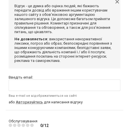
Відгук - це думка або оцінка людей, які бажають
передати досвід або враження іншим користувачам
нашого сайту з обов'язковою аргументацією
залишеного відгука. Це допоможе багатьом прийняти
правильне рішення. Коментарі призначені для
спілкування та обговорення, а також для роз'яснення
питань, що цікавлять.
Не дозволяється:
використання ненормативної
лексики, погроз або образ; безпосереднє порівняння з
іншими конкуруючими компаніями; безпідставні заяви,
що ображають діяльність компанії і / або її послуги;
розміщення посилань на сторонні інтернет-ресурси;
реклама та самореклама.
Введіть email:
Ваш e-mail не відображатиметься на сайті
або
Авторизуйтесь
для написання відгуку
Обслуговування
0/12