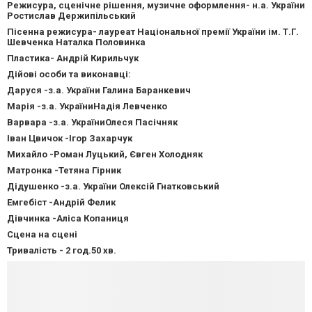
Режисура, сценічне рішення, музичне оформлення- н.а. України
Ростислав Держипільський
Пісенна режисура- лауреат Національної премії України ім. Т.Г.
Шевченка Наталка Половинка
Пластика- Андрій Кирильчук
Дійові особи та виконавці:
Даруся -з.а. України Галина Баранкевич
Марія -з.а. УкраїниНадія Левченко
Варвара -з.а. УкраїниОлеся Пасічняк
Іван Цвичок -Ігор Захарчук
Михайло -Роман Луцький, Євген Холодняк
Матронка -Тетяна Гірник
Дідушенко -з.а. України Олексій Гнатковський
Емгебіст -Андрій Фелик
Дівчинка -Аліса Копаниця
Сцена на сцені
Тривалість - 2 год.50 хв.