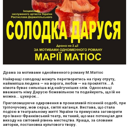
Драма за мотивами однойменного роману М.Матіос
Найкращі солодощі можуть перетворитись на гірку отруту,
наймиліша людина — на ворога, любов — на прокляття... А
німота буває сильніша від найгучніших слів. Односельці
вважають німу Дарусю божевільною та подейкують, що їй не
можна... цукерок...
Приголомшуюче одкровення в пронизливій пісенній оздобі, при
тріпочучому, мов серце, світлі каганця. Вистава, що стала
подією в театральному житті України та примусила заговорити
про Івано-Франківський театр, як такий, що має потенціал для
виходу на світовий рівень мистецтва. Краща, за словами
авторки, постановка культового твору.