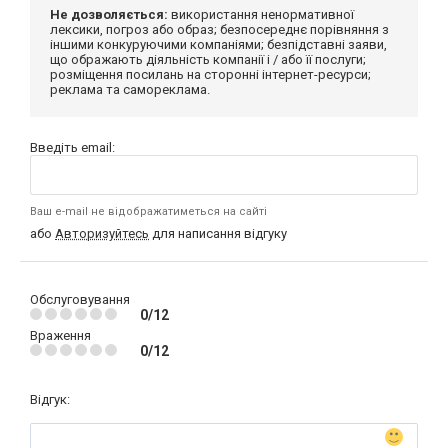
Не дозволяється:
використання ненормативної
лексики, погроз або образ; безпосереднє порівняння з
іншими конкуруючими компаніями; безпідставні заяви,
що ображають діяльність компанії і / або її послуги;
розміщення посилань на сторонні інтернет-ресурси;
реклама та самореклама.
Введіть email:
Ваш e-mail не відображатиметься на сайті
або
Авторизуйтесь
для написання відгуку
Обслуговування
0/12
Враження
0/12
Відгук: