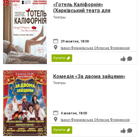
«Готель Каліфорнія»
(Харківський театр для
дорослих)
Театры
29 жовтня, 18:00
Івано-Франківська Обласна Філармонія
Купити
Комедія «За двома зайцями»
Театры
4 жовтня, 18:00
Івано-Франківська Обласна Філармонія
Купити