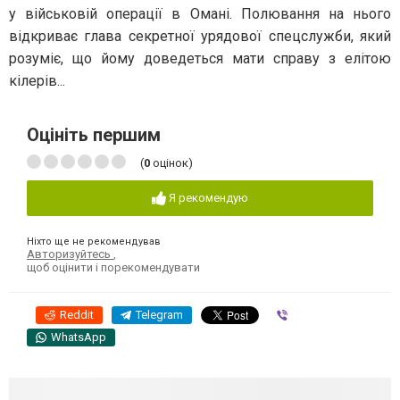
у військовій операції в Омані. Полювання на нього
відкриває глава секретної урядової спецслужби, який
розуміє, що йому доведеться мати справу з елітою
кілерів...
Оцініть першим
(
0
оцінок)
Я рекомендую
Ніхто ще не рекомендував
Авторизуйтесь
,
щоб оцінити і порекомендувати
Reddit
Telegram
Viber
WhatsApp