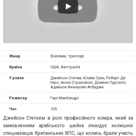
Жанр
бойовик, триллер
Країна
США, Австралія
У ролях
Джейсон Стетем, Клайв Оуен, Роберт Де
Ніро, Івонн Страховскі, Домінік Пурселл,
Адевале Акіннуойє-Агбадже
Режисер
Гері МакКендрі
Час
105
Джейсон Стетхем в ролі професійного кілера, який за
замовленням арабського шейха ліквідує колишніх
спецназівців британських ВПС, що колись брали участь