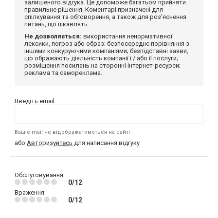
залишеного відгука. Це допоможе багатьом прийняти
правильне рішення. Коментарі призначені для
спілкування та обговорення, а також для роз'яснення
питань, що цікавлять.
Не дозволяється:
використання ненормативної
лексики, погроз або образ; безпосереднє порівняння з
іншими конкуруючими компаніями; безпідставні заяви,
що ображають діяльність компанії і / або її послуги;
розміщення посилань на сторонні інтернет-ресурси;
реклама та самореклама.
Введіть email:
Ваш e-mail не відображатиметься на сайті
або
Авторизуйтесь
для написання відгуку
Обслуговування
0/12
Враження
0/12