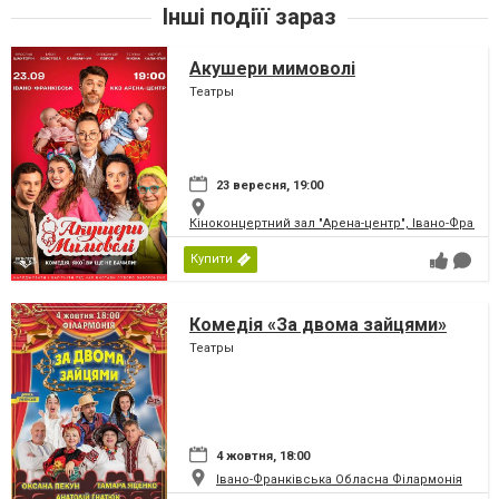
Інші подіїї зараз
Акушери мимоволі
Театры
23 вересня, 19:00
Кіноконцертний зал "Арена-центр", Івано-Франкі
Купити
Комедія «За двома зайцями»
Театры
4 жовтня, 18:00
Івано-Франківська Обласна Філармонія