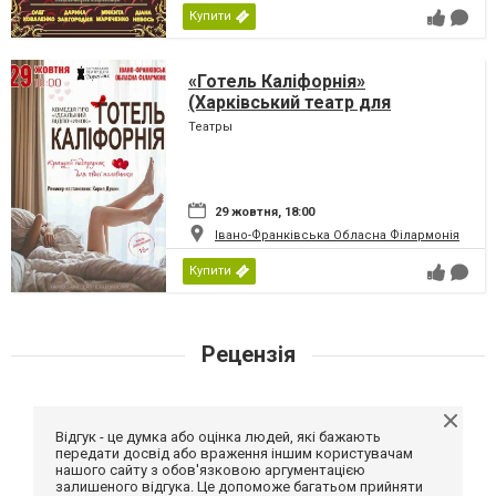
Купити
«Готель Каліфорнія»
(Харківський театр для
дорослих)
Театры
29 жовтня, 18:00
Івано-Франківська Обласна Філармонія
Купити
Рецензія
Відгук - це думка або оцінка людей, які бажають
передати досвід або враження іншим користувачам
нашого сайту з обов'язковою аргументацією
залишеного відгука. Це допоможе багатьом прийняти