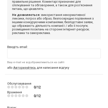
правильне рішення. Коментарі призначені для
спілкування та обговорення, а також для роз'яснення
питань, що цікавлять.
Не дозволяється:
використання ненормативної
лексики, погроз або образ; безпосереднє порівняння з
іншими конкуруючими компаніями; безпідставні заяви,
що ображають діяльність компанії і / або її послуги;
розміщення посилань на сторонні інтернет-ресурси;
реклама та самореклама.
Введіть email:
Ваш e-mail не відображатиметься на сайті
або
Авторизуйтесь
для написання відгуку
Обслуговування
0/12
Враження
0/12
Відгук: