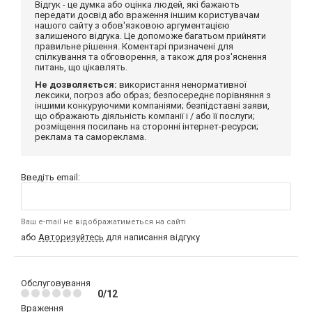
Відгук - це думка або оцінка людей, які бажають
передати досвід або враження іншим користувачам
нашого сайту з обов'язковою аргументацією
залишеного відгука. Це допоможе багатьом прийняти
правильне рішення. Коментарі призначені для
спілкування та обговорення, а також для роз'яснення
питань, що цікавлять.
Не дозволяється:
використання ненормативної
лексики, погроз або образ; безпосереднє порівняння з
іншими конкуруючими компаніями; безпідставні заяви,
що ображають діяльність компанії і / або її послуги;
розміщення посилань на сторонні інтернет-ресурси;
реклама та самореклама.
Введіть email:
Ваш e-mail не відображатиметься на сайті
або
Авторизуйтесь
для написання відгуку
Обслуговування
0/12
Враження