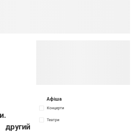
Афіша
Концерти
и.
Театри
 другий