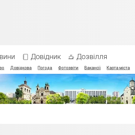
вини
Довідник
Дозвілля
во
Довідкова
Погода
Фотозвіти
Вакансії
Карта міста