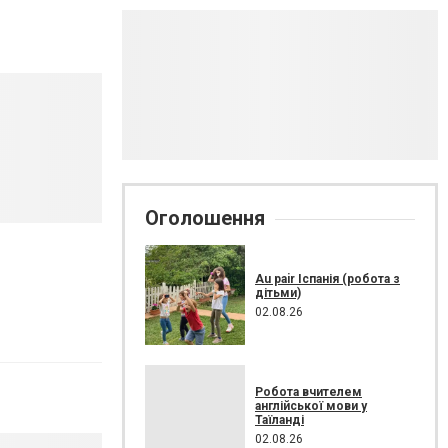
Оголошення
Au pair Іспанія (робота з
дітьми)
02.08.26
Робота вчителем
англійської мови у
Таїланді
02.08.26