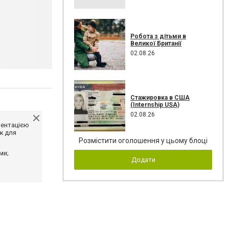
Робота з дітьми в
Великої Британії
02.08.26
Стажировка в США
(Internship USA)
02.08.26
ментацією
ж для
Розмістити оголошення у цьому блоці
ми;
Додати