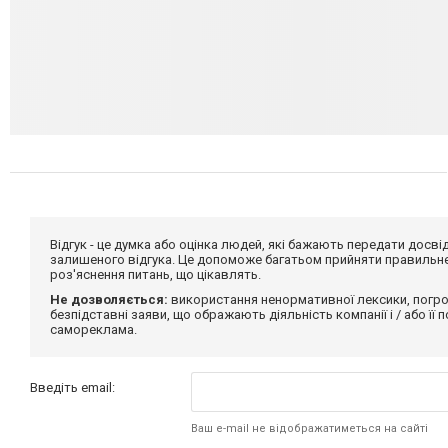
Відгук - це думка або оцінка людей, які бажають передати дос
залишеного відгука. Це допоможе багатьом прийняти правильне 
роз'яснення питань, що цікавлять.
Не дозволяється:
використання ненормативної лексики, погро
безпідставні заяви, що ображають діяльність компанії і / або її
самореклама.
Введіть email:
Ваш e-mail не відображатиметься на сайті