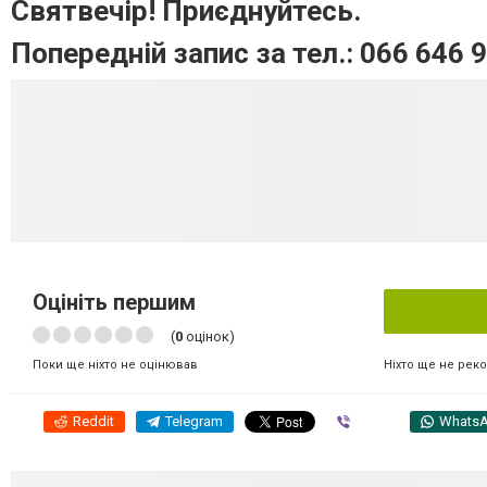
Святвечір! Приєднуйтесь.
Попередній запис за тел.: 066 646 
Оцініть першим
(
0
оцінок)
Ніхто ще не рек
Поки ще ніхто не оцінював
Reddit
Telegram
Viber
Whats