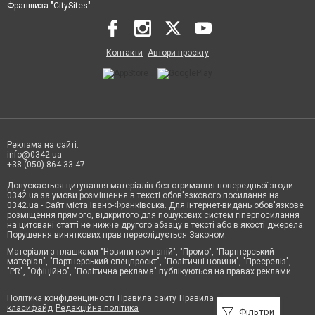
Франшиза "CitySites"
Контакти
Автори проєкту
Реклама на сайті:
info@0342.ua
+38 (050) 864 33 47
Допускається цитування матеріалів без отримання попередньої згоди
0342.ua за умови розміщення в тексті обов'язкового посилання на
0342.ua - Сайт міста Івано-Франківська. Для інтернет-видань обов'язкове
розміщення прямого, відкритого для пошукових систем гіперпосилання
на цитовані статті не нижче другого абзацу в тексті або в якості джерела.
Порушення виняткових прав переслідується Законом.
Матеріали з плашками "Новини компаній", "Промо", "Партнерський
матеріал", "Партнерський спецпроєкт", "Політичні новини", "Пресреліз",
"PR", "Офіційно", "Політична реклама" публікуються на правах реклами.
Політика конфіденційності
Правила сайту
Правила
класифайд
Редакційна політика
Фільтри