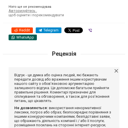
Ніхто ще не рекомендував
Авторизуйтесь
,
щоб оцінити і порекомендувати
Reddit
Telegram
Viber
WhatsApp
Рецензія
Відгук - це думка або оцінка людей, які бажають
передати досвід або враження іншим користувачам
нашого сайту з обов'язковою аргументацією
залишеного відгука. Це допоможе багатьом прийняти
правильне рішення. Коментарі призначені для
спілкування та обговорення, а також для роз'яснення
питань, що цікавлять.
Не дозволяється:
використання ненормативної
лексики, погроз або образ; безпосереднє порівняння з
іншими конкуруючими компаніями; безпідставні заяви,
що ображають діяльність компанії і / або її послуги;
розміщення посилань на сторонні інтернет-ресурси;