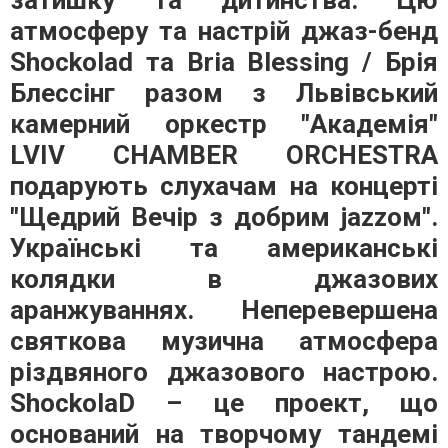
затишку та дитинства. Цю
атмосферу та настрій джаз-бенд
Shockolad та Bria Blessing / Брія
Блессінг разом з Львівський
камерний оркестр "Академія"
LVIV CHAMBER ORCHESTRA
подарують слухачам на концерті
"Щедрий Вечір з добрим jazzом".
Українські та американські
колядки в джазових
аранжуваннях. Неперевершена
святкова музична атмосфера
різдвяного джазового настрою.
ShockolaD – це проект, що
оснований на творчому тандемі