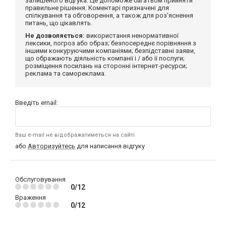
залишеного відгука. Це допоможе багатьом прийняти
правильне рішення. Коментарі призначені для
спілкування та обговорення, а також для роз'яснення
питань, що цікавлять.
Не дозволяється:
використання ненормативної
лексики, погроз або образ; безпосереднє порівняння з
іншими конкуруючими компаніями; безпідставні заяви,
що ображають діяльність компанії і / або її послуги;
розміщення посилань на сторонні інтернет-ресурси;
реклама та самореклама.
Введіть email:
Ваш e-mail не відображатиметься на сайті
або
Авторизуйтесь
для написання відгуку
Обслуговування
0/12
Враження
0/12