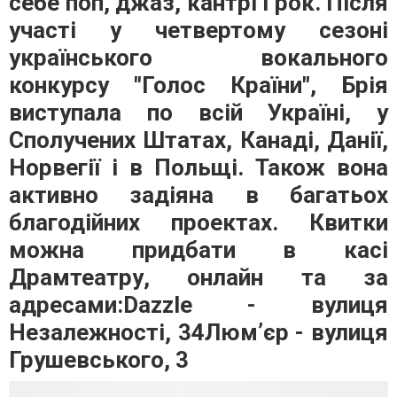
себе поп, джаз, кантрі і рок. Після
участі у четвертому сезоні
українського вокального
конкурсу "Голос Країни", Брія
виступала по всій Україні, у
Сполучених Штатах, Канаді, Данії,
Норвегії і в Польщі. Також вона
активно задіяна в багатьох
благодійних проектах. Квитки
можна придбати в касі
Драмтеатру, онлайн та за
адресами:Dazzle - вулиця
Незалежності, 34Люмʼєр - вулиця
Грушевського, 3