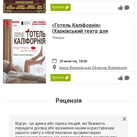
Купити
«Готель Каліфорнія»
(Харківський театр для
дорослих)
Театры
29 жовтня, 18:00
Івано-Франківська Обласна Філармонія
Купити
Рецензія
Відгук - це думка або оцінка людей, які бажають
передати досвід або враження іншим користувачам
нашого сайту з обов'язковою аргументацією