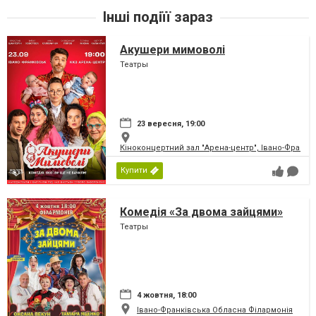
Інші подіїї зараз
Акушери мимоволі
Театры
23 вересня, 19:00
Кіноконцертний зал "Арена-центр", Івано-Франкі
Купити
Комедія «За двома зайцями»
Театры
4 жовтня, 18:00
Івано-Франківська Обласна Філармонія