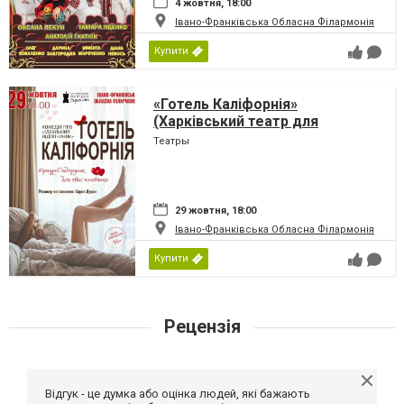
4 жовтня, 18:00
Івано-Франківська Обласна Філармонія
Купити
«Готель Каліфорнія»
(Харківський театр для
дорослих)
Театры
29 жовтня, 18:00
Івано-Франківська Обласна Філармонія
Купити
Рецензія
Відгук - це думка або оцінка людей, які бажають