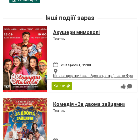
Інші подіїї зараз
Акушери мимоволі
Театры
23 вересня, 19:00
Кіноконцертний зал "Арена-центр", Івано-Франкі
Купити
Комедія «За двома зайцями»
Театры