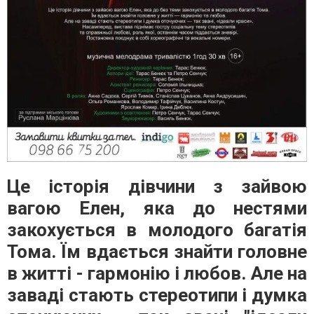
Це історія дівчини з зайвою
вагою Елен, яка до нестями
закохується в молодого багатія
Тома. Їм вдається знайти головне
в житті - гармонію і любов. Але на
заваді стають стереотипи і думка