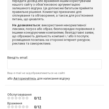
передати досвід або враження іншим користувачам
нашого сайту з обов'язковою аргументацією
залишеного відгука. Це допоможе багатьом прийняти
правильне рішення. Коментарі призначені для
спілкування та обговорення, а також для роз'яснення
питань, що цікавлять.
Не дозволяється:
використання ненормативної
лексики, погроз або образ; безпосереднє порівняння з
іншими конкуруючими компаніями; безпідставні заяви,
що ображають діяльність компанії і / або її послуги;
розміщення посилань на сторонні інтернет-ресурси;
реклама та самореклама.
Введіть email:
Ваш e-mail не відображатиметься на сайті
або
Авторизуйтесь
для написання відгуку
Обслуговування
0/12
Враження
0/12