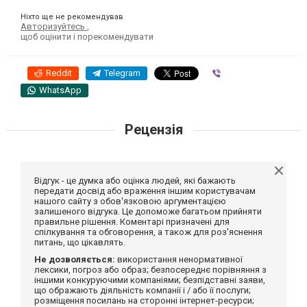
Ніхто ще не рекомендував
Авторизуйтесь
,
щоб оцінити і порекомендувати
Reddit
Telegram
Viber
WhatsApp
Рецензія
Відгук - це думка або оцінка людей, які бажають
передати досвід або враження іншим користувачам
нашого сайту з обов'язковою аргументацією
залишеного відгука. Це допоможе багатьом прийняти
правильне рішення. Коментарі призначені для
спілкування та обговорення, а також для роз'яснення
питань, що цікавлять.
Не дозволяється:
використання ненормативної
лексики, погроз або образ; безпосереднє порівняння з
іншими конкуруючими компаніями; безпідставні заяви,
що ображають діяльність компанії і / або її послуги;
розміщення посилань на сторонні інтернет-ресурси;