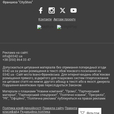
Франшиза "CitySites"
Контакти
Автори проєкту
Реклама на сайті:
info@0342.ua
+38 (050) 864 33 47
Допускається цитування матеріалів без отримання попередньої згоди
0342.ua за умови розміщення в тексті обов'язкового посилання на
0342.ua - Сайт міста Івано-Франківська. Для інтернет-видань обов'язкове
розміщення прямого, відкритого для пошукових систем гіперпосилання
на цитовані статті не нижче другого абзацу в тексті або в якості джерела.
Порушення виняткових прав переслідується Законом.
Матеріали з плашками "Новини компаній", "Промо", "Партнерський
матеріал", "Партнерський спецпроєкт", "Політичні новини", "Пресреліз",
"PR", "Офіційно", "Політична реклама" публікуються на правах реклами.
Політика конфіденційності
Правила сайту
Правила
класифайд
Редакційна політика
Фільтри