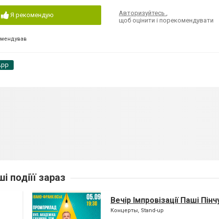
Авторизуйтесь
,
Я рекомендую
щоб оцінити і порекомендувати
омендував
App
ші подіїї зараз
Вечір Імпровізації Паші Пінч
Концерты, Stand-up