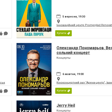
5 вересня, 19:30
Інноваційний центр Promprylad.Renova
Купити
Олександр Пономарьов. Ве
сольний концерт
Концерты
6 жовтня, 19:00
вськ
Кіноконцертний зал "Арена-центр", Іва
Купити
Jerry Heil
Концерты