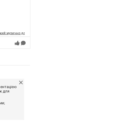
кий музично-драматичний театр ім. І.Франка
ментацією
ж для
ми;