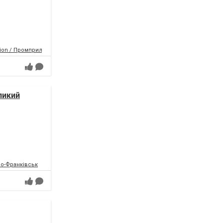
tion / Промприлад.Реновація
ликий
но-Франківськ