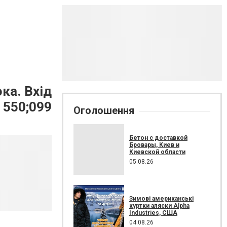
ка. Вхід
 550;099
Оголошення
Бетон с доставкой
Бровары, Киев и
Киевской области
05.08.26
Зимові американські
куртки аляски Alpha
Industries, США
04.08.26