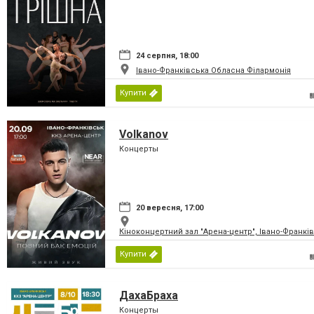
24 серпня, 18:00
Івано-Франківська Обласна Філармонія
Купити
Volkanov
Концерты
20 вересня, 17:00
Кіноконцертний зал "Арена-центр", Івано-Франкі
Купити
ДахаБраха
Концерты