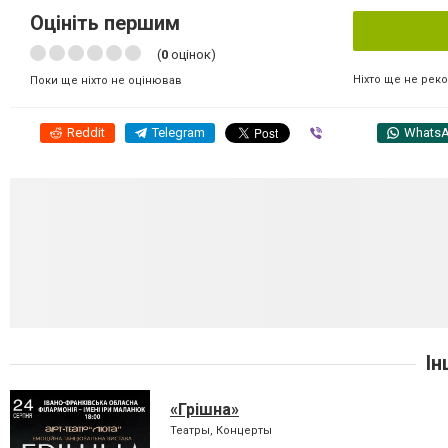
Оцініть першим
(
0
оцінок)
Ніхто ще не рек
Поки ще ніхто не оцінював
Reddit
Telegram
Viber
Whats
Ін
«Грішна»
Театры, Концерты