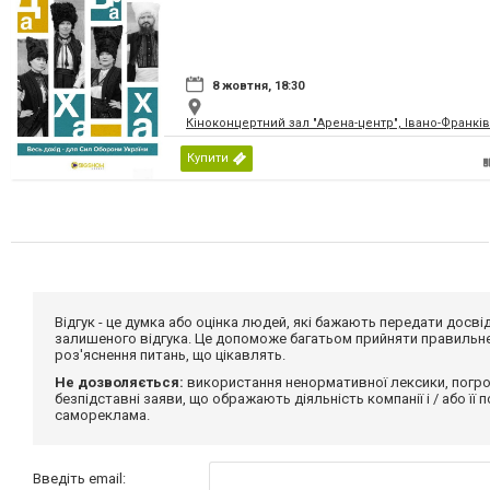
8 жовтня, 18:30
Кіноконцертний зал "Арена-центр", Івано-Франкі
Купити
Відгук - це думка або оцінка людей, які бажають передати дос
залишеного відгука. Це допоможе багатьом прийняти правильне 
роз'яснення питань, що цікавлять.
Не дозволяється:
використання ненормативної лексики, погро
безпідставні заяви, що ображають діяльність компанії і / або її
самореклама.
Введіть email: