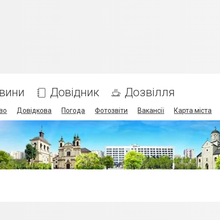
вини
Довідник
Дозвілля
во
Довідкова
Погода
Фотозвіти
Вакансії
Карта міста