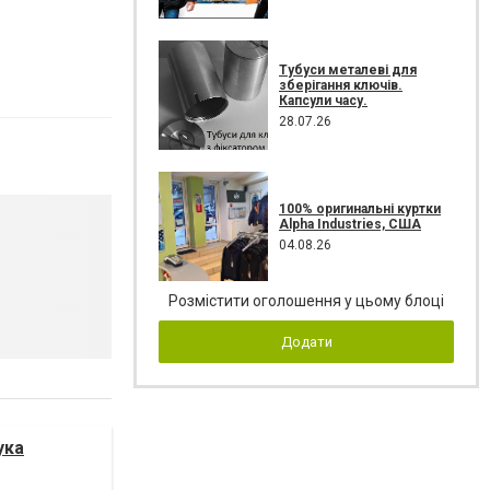
Тубуси металеві для
зберігання ключів.
Капсули часу.
28.07.26
100% оригинальні куртки
Alpha Industries, США
04.08.26
Розмістити оголошення у цьому блоці
Додати
ука