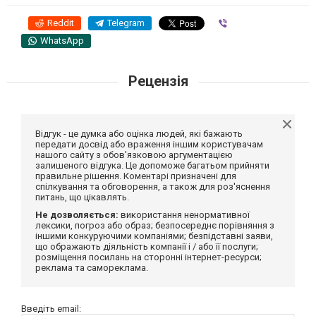
Reddit
Telegram
Viber
WhatsApp
Рецензія
Відгук - це думка або оцінка людей, які бажають
передати досвід або враження іншим користувачам
нашого сайту з обов'язковою аргументацією
залишеного відгука. Це допоможе багатьом прийняти
правильне рішення. Коментарі призначені для
спілкування та обговорення, а також для роз'яснення
питань, що цікавлять.
Не дозволяється:
використання ненормативної
лексики, погроз або образ; безпосереднє порівняння з
іншими конкуруючими компаніями; безпідставні заяви,
що ображають діяльність компанії і / або її послуги;
розміщення посилань на сторонні інтернет-ресурси;
реклама та самореклама.
Введіть email: