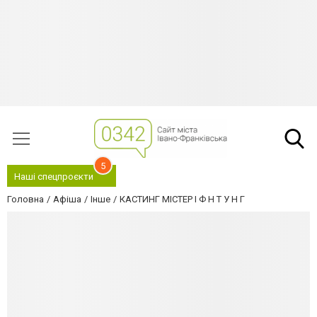
5
Наші спецпроєкти
Головна
Афіша
Інше
КАСТИНГ МІСТЕР І Ф Н Т У Н Г