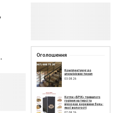
у
Оголошення
.
Комплектуючі до
алюмінієвих перил
03.08.26
Котли «БРІК» тривалого
горіння на тирсі та
відходах деревини будь-
якої вологості
07.08.26