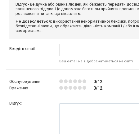
Відгук - це думка або оцінка людей, які бажають передати дос
залишеного відгука. Це допоможе багатьом прийняти правильне 
роз'яснення питань, що цікавлять.
Не дозволяється:
використання ненормативної лексики, погро
безпідставні заяви, що ображають діяльність компанії і / або її
самореклама.
Введіть email:
Ваш e-mail не відображатиметься на сайті
Обслуговування
0/12
Враження
0/12
Відгук: