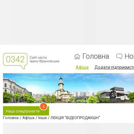
Головна
Но
Афіша
Додати підприємст
5
Наші спецпроєкти
Головна
Афіша
Інше
ЛЕКЦІЯ "ВІДЕОПРОДАКШН"