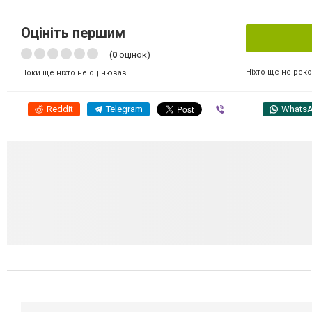
Оцініть першим
(
0
оцінок)
Ніхто ще не рек
Поки ще ніхто не оцінював
Reddit
Telegram
Viber
Whats