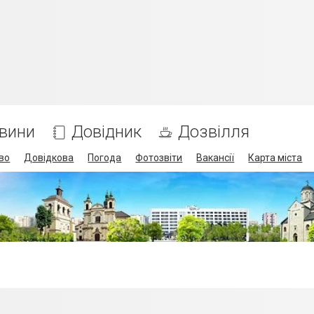
вини
Довідник
Дозвілля
во
Довідкова
Погода
Фотозвіти
Вакансії
Карта міста